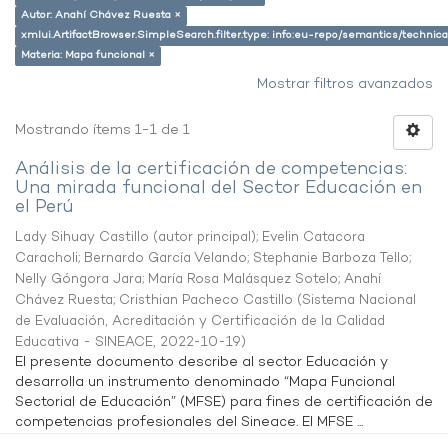
Autor: Anahí Chávez Ruesta ×
xmlui.ArtifactBrowser.SimpleSearch.filter.type: info:eu-repo/semantics/techni
Materia: Mapa funcional ×
Mostrar filtros avanzados
Mostrando ítems 1-1 de 1
Análisis de la certificación de competencias:
Una mirada funcional del Sector Educación en
el Perú
Lady Sihuay Castillo (autor principal)
;
Evelin Catacora
Caracholi
;
Bernardo García Velando
;
Stephanie Barboza Tello
;
Nelly Góngora Jara
;
María Rosa Malásquez Sotelo
;
Anahí
Chávez Ruesta
;
Cristhian Pacheco Castillo
(
Sistema Nacional
de Evaluación, Acreditación y Certificación de la Calidad
Educativa - SINEACE
,
2022-10-19
)
El presente documento describe al sector Educación y
desarrolla un instrumento denominado “Mapa Funcional
Sectorial de Educación” (MFSE) para fines de certificación de
competencias profesionales del Sineace. El MFSE ...