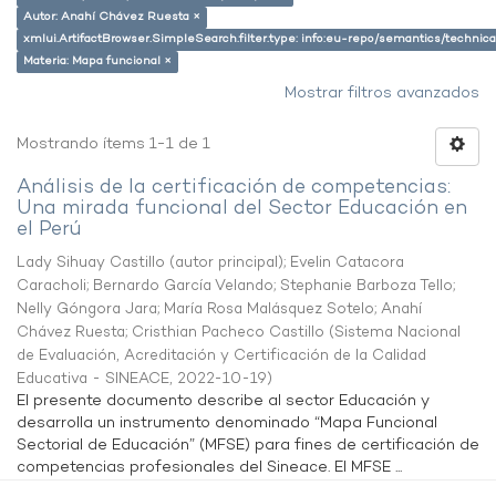
Autor: Anahí Chávez Ruesta ×
xmlui.ArtifactBrowser.SimpleSearch.filter.type: info:eu-repo/semantics/techni
Materia: Mapa funcional ×
Mostrar filtros avanzados
Mostrando ítems 1-1 de 1
Análisis de la certificación de competencias:
Una mirada funcional del Sector Educación en
el Perú
Lady Sihuay Castillo (autor principal)
;
Evelin Catacora
Caracholi
;
Bernardo García Velando
;
Stephanie Barboza Tello
;
Nelly Góngora Jara
;
María Rosa Malásquez Sotelo
;
Anahí
Chávez Ruesta
;
Cristhian Pacheco Castillo
(
Sistema Nacional
de Evaluación, Acreditación y Certificación de la Calidad
Educativa - SINEACE
,
2022-10-19
)
El presente documento describe al sector Educación y
desarrolla un instrumento denominado “Mapa Funcional
Sectorial de Educación” (MFSE) para fines de certificación de
competencias profesionales del Sineace. El MFSE ...