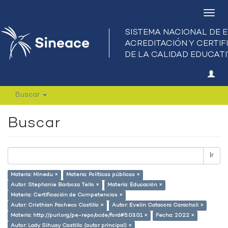
Camb
nave
Buscar
Buscar
Ir
Materia: Minedu ×
Materia: Políticas públicas ×
Autor: Stephanie Barboza Tello ×
Materia: Educación ×
Materia: Certificación de Competencias ×
Autor: Cristhian Pacheco Castillo ×
Autor: Evelin Catacora Caracholi ×
Materia: http://purl.org/pe-repo/ocde/ford#5.03.01 ×
Fecha: 2022 ×
Autor: Lady Sihuay Castillo (autor principal) ×