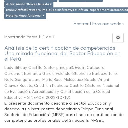
Autor: Anahí Chávez Ruesta ×
xmlui.ArtifactBrowser.SimpleSearch.filter.type: info:eu-repo/semantics/techni
Materia: Mapa funcional ×
Mostrar filtros avanzados
Mostrando ítems 1-1 de 1
Análisis de la certificación de competencias:
Una mirada funcional del Sector Educación en
el Perú
Lady Sihuay Castillo (autor principal)
;
Evelin Catacora
Caracholi
;
Bernardo García Velando
;
Stephanie Barboza Tello
;
Nelly Góngora Jara
;
María Rosa Malásquez Sotelo
;
Anahí
Chávez Ruesta
;
Cristhian Pacheco Castillo
(
Sistema Nacional
de Evaluación, Acreditación y Certificación de la Calidad
Educativa - SINEACE
,
2022-10-19
)
El presente documento describe al sector Educación y
desarrolla un instrumento denominado “Mapa Funcional
Sectorial de Educación” (MFSE) para fines de certificación de
competencias profesionales del Sineace. El MFSE ...