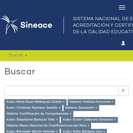
Camb
nave
Buscar
Buscar
Ir
Autor: María Rosa Malásquez Sotelo ×
Materia: Análisis funcional ×
Autor: Cristhian Pacheco Castillo ×
Materia: Educación ×
Materia: Certificación de Competencias ×
Autor: Stephanie Barboza Tello ×
Autor: Evelin Catacora Caracholi ×
Materia: Marco Nacional de Cualificaciones del Perú ×
Autor: Bernardo García Velando ×
Autor: Nelly Góngora Jara ×