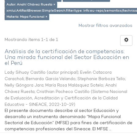
Autor: Anahí Chávez Ruesta ×
xmlui.ArtifactBrowser.SimpleSearch.filter.type: info:eu-repo/semantics/techni
Materia: Mapa funcional ×
Mostrar filtros avanzados
Mostrando ítems 1-1 de 1
Análisis de la certificación de competencias:
Una mirada funcional del Sector Educación en
el Perú
Lady Sihuay Castillo (autor principal)
;
Evelin Catacora
Caracholi
;
Bernardo García Velando
;
Stephanie Barboza Tello
;
Nelly Góngora Jara
;
María Rosa Malásquez Sotelo
;
Anahí
Chávez Ruesta
;
Cristhian Pacheco Castillo
(
Sistema Nacional
de Evaluación, Acreditación y Certificación de la Calidad
Educativa - SINEACE
,
2022-10-19
)
El presente documento describe al sector Educación y
desarrolla un instrumento denominado “Mapa Funcional
Sectorial de Educación” (MFSE) para fines de certificación de
competencias profesionales del Sineace. El MFSE ...