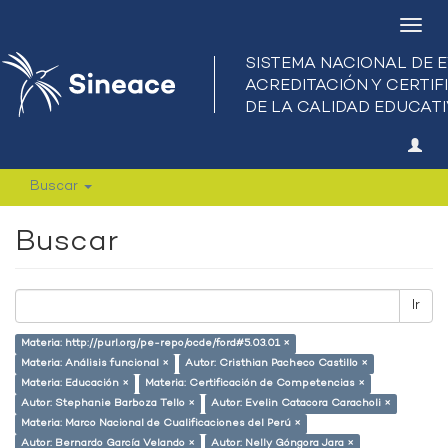
Camb
nave
Buscar
Buscar
Ir
Materia: http://purl.org/pe-repo/ocde/ford#5.03.01 ×
Materia: Análisis funcional ×
Autor: Cristhian Pacheco Castillo ×
Materia: Educación ×
Materia: Certificación de Competencias ×
Autor: Stephanie Barboza Tello ×
Autor: Evelin Catacora Caracholi ×
Materia: Marco Nacional de Cualificaciones del Perú ×
Autor: Bernardo García Velando ×
Autor: Nelly Góngora Jara ×