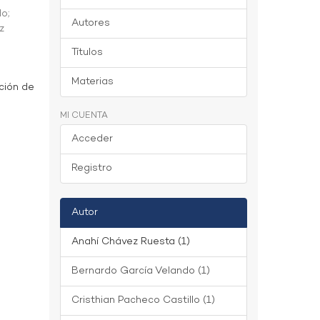
do
;
Autores
z
Títulos
Materias
ción de
MI CUENTA
Acceder
Registro
Autor
Anahí Chávez Ruesta (1)
Bernardo García Velando (1)
Cristhian Pacheco Castillo (1)