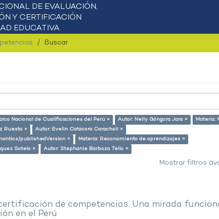
mpetencias
Buscar
arco Nacional de Cualificaciones del Perú ×
Autor: Nelly Góngora Jara ×
Materia:
z Ruesta ×
Autor: Evelin Catacora Caracholi ×
emantics/publishedVersion ×
Materia: Reconomiento de aprendizajes ×
squez Sotelo ×
Autor: Stephanie Barboza Tello ×
Mostrar filtros a
 certificación de competencias: Una mirada funcion
ón en el Perú