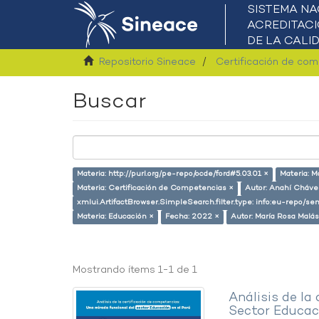
Repositorio Sineace
Certificación de co
Buscar
Materia: http://purl.org/pe-repo/ocde/ford#5.03.01 ×
Materia: M
Materia: Certificación de Competencias ×
Autor: Anahí Cháve
xmlui.ArtifactBrowser.SimpleSearch.filter.type: info:eu-repo/s
Materia: Educación ×
Fecha: 2022 ×
Autor: María Rosa Malá
Mostrando ítems 1-1 de 1
Análisis de la
Sector Educaci