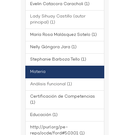
Evelin Catacora Caracholi (1)
Lady Sihuay Castillo (autor
principal) (1)
María Rosa Malásquez Sotelo (1)
Nelly Góngora Jara (1)
Stephanie Barboza Tello (1)
Materia
Análisis funcional (1)
Certificación de Competencias
(1)
Educación (1)
http://purl.org/pe-
repo/ocde/ford#5.03.01 (1)