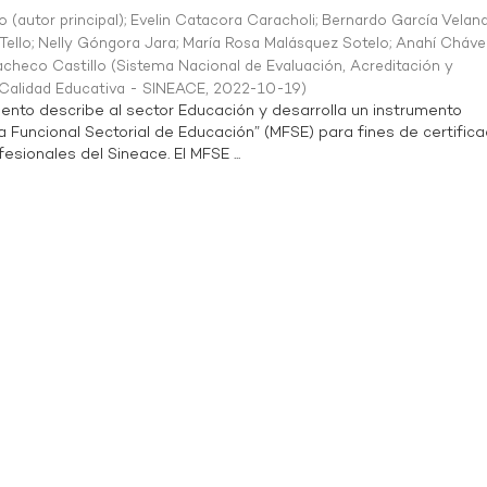
o (autor principal)
;
Evelin Catacora Caracholi
;
Bernardo García Velan
Tello
;
Nelly Góngora Jara
;
María Rosa Malásquez Sotelo
;
Anahí Cháve
acheco Castillo
(
Sistema Nacional de Evaluación, Acreditación y
a Calidad Educativa - SINEACE
,
2022-10-19
)
ento describe al sector Educación y desarrolla un instrumento
Funcional Sectorial de Educación” (MFSE) para fines de certifica
sionales del Sineace. El MFSE ...