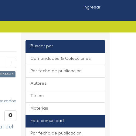
Ingresar
Buscar por
Comunidades & Colecciones
Ir
Por fecha de publicación
 Minedu ×
Autores
Títulos
vanzados
Materias
Esta comunidad
al del
Por fecha de publicación