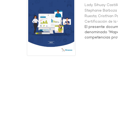
Lady Sihuay Castill
Stephanie Barboza 
Ruesta
;
Cristhian P
Certificación de l
El presente docum
denominado “Mapa 
competencias profe