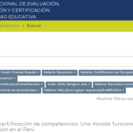
mpetencias
Buscar
: Anahí Chávez Ruesta ×
Materia: Educación ×
Materia: Certificación de Compet
Caracholi ×
emantics/publishedVersion ×
Autor: Nelly Góngora Jara ×
Materia: Recursos huma
miento de aprendizajes ×
Materia: http://purl.org/pe-repo/ocde/ford#5.03.01 ×
Mostrar filtros a
 certificación de competencias: Una mirada funcion
ón en el Perú