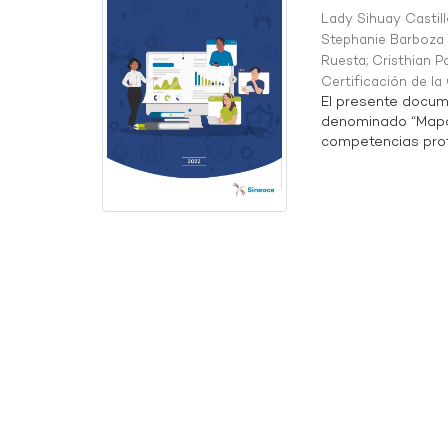
Lady Sihuay Castill
Stephanie Barboza 
Ruesta
;
Cristhian P
Certificación de l
El presente docum
denominado “Mapa 
competencias profe