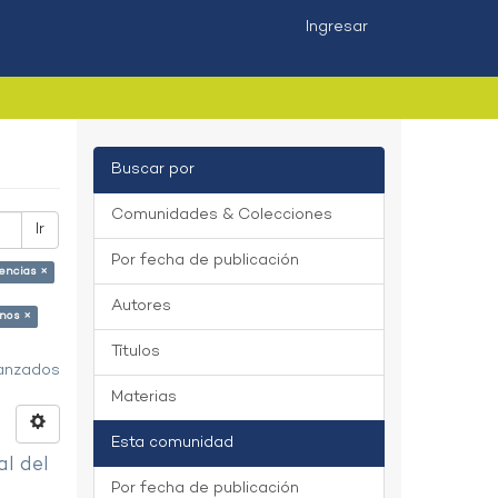
Ingresar
Buscar por
Comunidades & Colecciones
Ir
Por fecha de publicación
encias ×
Autores
nos ×
Títulos
vanzados
Materias
Esta comunidad
al del
Por fecha de publicación