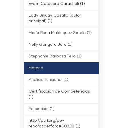
Evelin Catacora Caracholi (1)
Lady Sihuay Castillo (autor
principal) (1)
María Rosa Malásquez Sotelo (1)
Nelly Góngora Jara (1)
Stephanie Barboza Tello (1)
Materia
Análisis funcional (1)
Certificación de Competencias
(1)
Educación (1)
http://purl.org/pe-
repo/ocde/ford#5.03.01 (1)