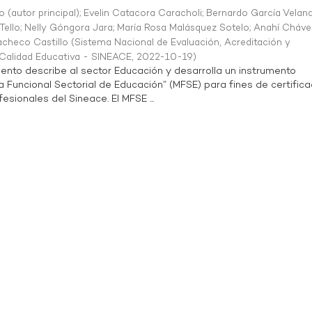
o (autor principal)
;
Evelin Catacora Caracholi
;
Bernardo García Velan
Tello
;
Nelly Góngora Jara
;
María Rosa Malásquez Sotelo
;
Anahí Cháve
acheco Castillo
(
Sistema Nacional de Evaluación, Acreditación y
a Calidad Educativa - SINEACE
,
2022-10-19
)
ento describe al sector Educación y desarrolla un instrumento
Funcional Sectorial de Educación” (MFSE) para fines de certifica
sionales del Sineace. El MFSE ...