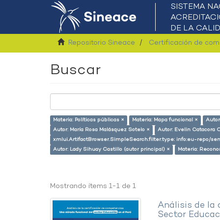
Repositorio Sineace
Certificación de co
Buscar
Materia: Políticas públicas ×
Materia: Mapa funcional ×
Autor
Autor: María Rosa Malásquez Sotelo ×
Autor: Evelin Catacora 
xmlui.ArtifactBrowser.SimpleSearch.filter.type: info:eu-repo/s
Autor: Lady Sihuay Castillo (autor principal) ×
Materia: Recono
Mostrando ítems 1-1 de 1
Análisis de la
Sector Educaci