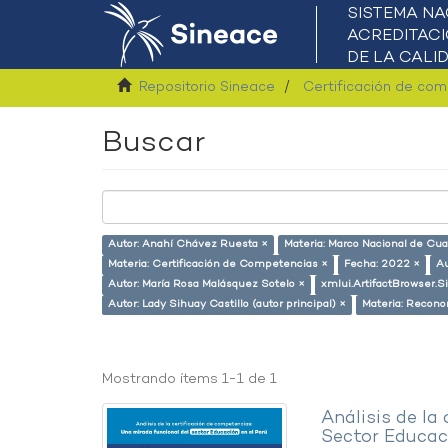
Repositorio Sineace
Certificación de co
Buscar
Autor: Anahí Chávez Ruesta ×
Materia: Marco Nacional de Cual
Materia: Certificación de Competencias ×
Fecha: 2022 ×
Au
Autor: María Rosa Malásquez Sotelo ×
xmlui.ArtifactBrowser.S
Autor: Lady Sihuay Castillo (autor principal) ×
Materia: Recono
Mostrando ítems 1-1 de 1
Análisis de la
Sector Educaci