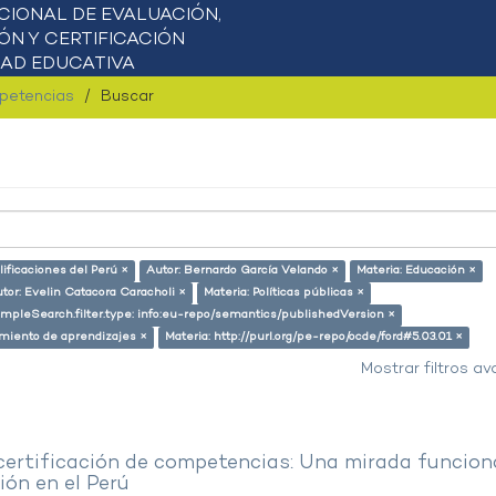
mpetencias
Buscar
ificaciones del Perú ×
Autor: Bernardo García Velando ×
Materia: Educación ×
tor: Evelin Catacora Caracholi ×
Materia: Políticas públicas ×
impleSearch.filter.type: info:eu-repo/semantics/publishedVersion ×
miento de aprendizajes ×
Materia: http://purl.org/pe-repo/ocde/ford#5.03.01 ×
Mostrar filtros a
 certificación de competencias: Una mirada funcion
ón en el Perú