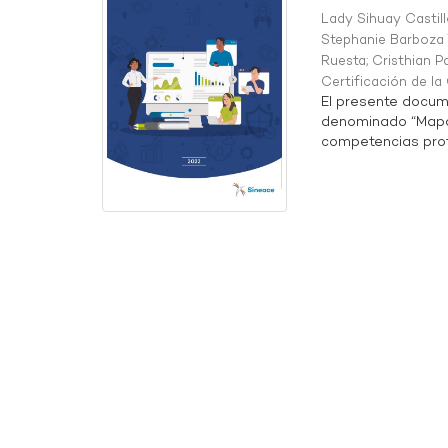
Lady Sihuay Castill
Stephanie Barboza 
Ruesta
;
Cristhian P
Certificación de l
El presente docum
denominado “Mapa 
competencias profe