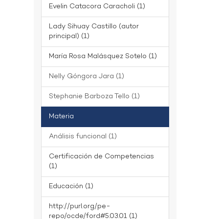
Evelin Catacora Caracholi (1)
Lady Sihuay Castillo (autor
principal) (1)
María Rosa Malásquez Sotelo (1)
Nelly Góngora Jara (1)
Stephanie Barboza Tello (1)
Materia
Análisis funcional (1)
Certificación de Competencias
(1)
Educación (1)
http://purl.org/pe-
repo/ocde/ford#5.03.01 (1)