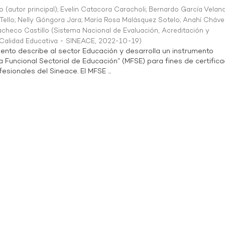
o (autor principal)
;
Evelin Catacora Caracholi
;
Bernardo García Velan
Tello
;
Nelly Góngora Jara
;
María Rosa Malásquez Sotelo
;
Anahí Cháve
acheco Castillo
(
Sistema Nacional de Evaluación, Acreditación y
a Calidad Educativa - SINEACE
,
2022-10-19
)
ento describe al sector Educación y desarrolla un instrumento
Funcional Sectorial de Educación” (MFSE) para fines de certifica
sionales del Sineace. El MFSE ...