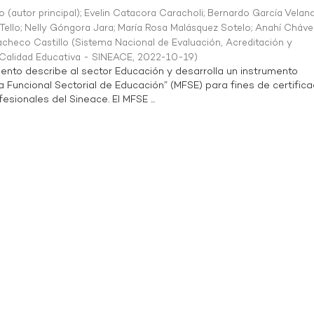
o (autor principal)
;
Evelin Catacora Caracholi
;
Bernardo García Velan
Tello
;
Nelly Góngora Jara
;
María Rosa Malásquez Sotelo
;
Anahí Cháve
acheco Castillo
(
Sistema Nacional de Evaluación, Acreditación y
a Calidad Educativa - SINEACE
,
2022-10-19
)
ento describe al sector Educación y desarrolla un instrumento
Funcional Sectorial de Educación” (MFSE) para fines de certifica
sionales del Sineace. El MFSE ...