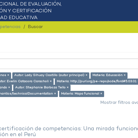
mpetencias
Buscar
anos ×
Autor: Lady Sihuay Castillo (autor principal) ×
Materia: Educación ×
tor: Evelin Catacora Caracholi ×
Materia: http://purl.org/pe-repo/ocde/ford#5.03.01 
lando ×
Autor: Stephanie Barboza Tello ×
semantics/technicalDocumentation ×
Materia: Mapa funcional ×
Mostrar filtros a
 certificación de competencias: Una mirada funcion
ón en el Perú