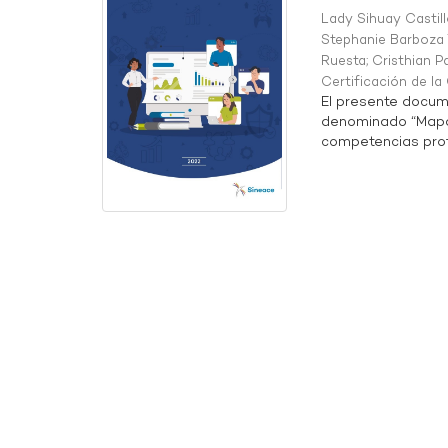
Lady Sihuay Castill
Stephanie Barboza 
Ruesta
;
Cristhian P
Certificación de l
El presente docum
denominado “Mapa 
competencias profe