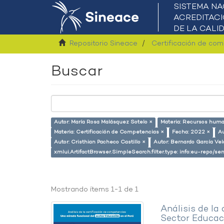
Repositorio Sineace
Certificación de co
Buscar
Autor: María Rosa Malásquez Sotelo ×
Materia: Recursos hum
Materia: Certificación de Competencias ×
Fecha: 2022 ×
Au
Autor: Cristhian Pacheco Castillo ×
Autor: Bernardo García Ve
xmlui.ArtifactBrowser.SimpleSearch.filter.type: info:eu-repo/
Mostrando ítems 1-1 de 1
Análisis de la
Sector Educaci