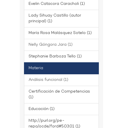
Evelin Catacora Caracholi (1)
Lady Sihuay Castillo (autor
principal) (1)
María Rosa Malásquez Sotelo (1)
Nelly Góngora Jara (1)
Stephanie Barboza Tello (1)
Materia
Análisis funcional (1)
Certificación de Competencias
(1)
Educación (1)
http://purl.org/pe-
repo/ocde/ford#5.03.01 (1)