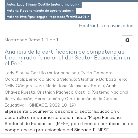
Autor: Lady Sihuay Castillo (autor principal) ×
Materia: Reconomiento de aprendizajes ×
Materia: http://purl.org/pe-repo/ocde/ford#5.03.01 ×
Mostrar filtros avanzados
Mostrando ítems 1-1 de 1
Análisis de la certificación de competencias:
Una mirada funcional del Sector Educación en
el Perú
Lady Sihuay Castillo (autor principal)
;
Evelin Catacora
Caracholi
;
Bernardo García Velando
;
Stephanie Barboza Tello
;
Nelly Góngora Jara
;
María Rosa Malásquez Sotelo
;
Anahí
Chávez Ruesta
;
Cristhian Pacheco Castillo
(
Sistema Nacional
de Evaluación, Acreditación y Certificación de la Calidad
Educativa - SINEACE
,
2022-10-19
)
El presente documento describe al sector Educación y
desarrolla un instrumento denominado “Mapa Funcional
Sectorial de Educación” (MFSE) para fines de certificación de
competencias profesionales del Sineace. El MFSE ...