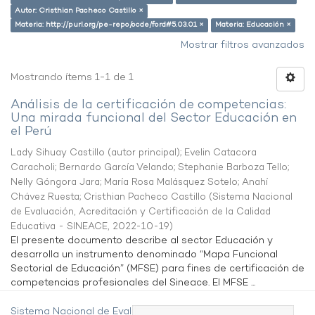
Autor: Cristhian Pacheco Castillo ×
Materia: http://purl.org/pe-repo/ocde/ford#5.03.01 ×
Materia: Educación ×
Mostrar filtros avanzados
Mostrando ítems 1-1 de 1
Análisis de la certificación de competencias:
Una mirada funcional del Sector Educación en
el Perú
Lady Sihuay Castillo (autor principal)
;
Evelin Catacora
Caracholi
;
Bernardo García Velando
;
Stephanie Barboza Tello
;
Nelly Góngora Jara
;
María Rosa Malásquez Sotelo
;
Anahí
Chávez Ruesta
;
Cristhian Pacheco Castillo
(
Sistema Nacional
de Evaluación, Acreditación y Certificación de la Calidad
Educativa - SINEACE
,
2022-10-19
)
El presente documento describe al sector Educación y
desarrolla un instrumento denominado “Mapa Funcional
Sectorial de Educación” (MFSE) para fines de certificación de
competencias profesionales del Sineace. El MFSE ...
Sistema Nacional de Evaluación,