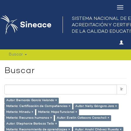
Camb
nave
Buscar
Buscar
Ir
Autor: Bernardo García Velando ×
Materia: Certificación de Competencias ×
Autor: Nelly Góngora Jara ×
Materia: Minedu ×
Materia: Mapa funcional ×
Materia: Recursos humanos ×
Autor: Evelin Catacora Caracholi ×
Autor: Stephanie Barboza Tello ×
Materia: Reconomiento de aprendizajes ×
Autor: Anahí Chávez Ruesta ×