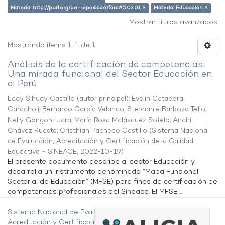
Materia: http://purl.org/pe-repo/ocde/ford#5.03.01 ×
Materia: Educación ×
Mostrar filtros avanzados
Mostrando ítems 1-1 de 1
Análisis de la certificación de competencias:
Una mirada funcional del Sector Educación en
el Perú
Lady Sihuay Castillo (autor principal)
;
Evelin Catacora
Caracholi
;
Bernardo García Velando
;
Stephanie Barboza Tello
;
Nelly Góngora Jara
;
María Rosa Malásquez Sotelo
;
Anahí
Chávez Ruesta
;
Cristhian Pacheco Castillo
(
Sistema Nacional
de Evaluación, Acreditación y Certificación de la Calidad
Educativa - SINEACE
,
2022-10-19
)
El presente documento describe al sector Educación y
desarrolla un instrumento denominado “Mapa Funcional
Sectorial de Educación” (MFSE) para fines de certificación de
competencias profesionales del Sineace. El MFSE ...
Sistema Nacional de Evaluación,
Acreditación y Certificación de la