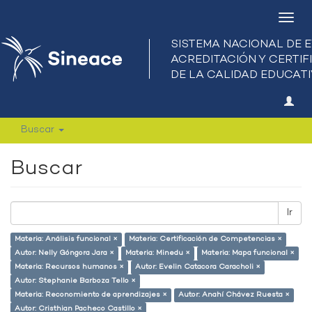
Camb
nave
Buscar
Buscar
Ir
Materia: Análisis funcional ×
Materia: Certificación de Competencias ×
Autor: Nelly Góngora Jara ×
Materia: Minedu ×
Materia: Mapa funcional ×
Materia: Recursos humanos ×
Autor: Evelin Catacora Caracholi ×
Autor: Stephanie Barboza Tello ×
Materia: Reconomiento de aprendizajes ×
Autor: Anahí Chávez Ruesta ×
Autor: Cristhian Pacheco Castillo ×