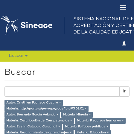
Camb
nave
Buscar
Buscar
Ir
Autor: Cristhian Pacheco Castillo ×
Materia: http://purl.org/pe-repo/ocde/ford#5.03.01 ×
Autor: Bernardo García Velando ×
Materia: Minedu ×
Materia: Certificación de Competencias ×
Materia: Recursos humanos ×
Autor: Evelin Catacora Caracholi ×
Materia: Políticas públicas ×
Materia: Reconomiento de aprendizajes ×
Materia: Educación ×