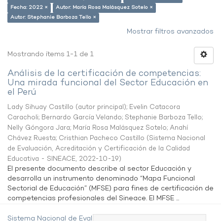
Fecha: 2022 ×
Autor: María Rosa Malásquez Sotelo ×
Autor: Stephanie Barboza Tello ×
Mostrar filtros avanzados
Mostrando ítems 1-1 de 1
Análisis de la certificación de competencias:
Una mirada funcional del Sector Educación en
el Perú
Lady Sihuay Castillo (autor principal)
;
Evelin Catacora
Caracholi
;
Bernardo García Velando
;
Stephanie Barboza Tello
;
Nelly Góngora Jara
;
María Rosa Malásquez Sotelo
;
Anahí
Chávez Ruesta
;
Cristhian Pacheco Castillo
(
Sistema Nacional
de Evaluación, Acreditación y Certificación de la Calidad
Educativa - SINEACE
,
2022-10-19
)
El presente documento describe al sector Educación y
desarrolla un instrumento denominado “Mapa Funcional
Sectorial de Educación” (MFSE) para fines de certificación de
competencias profesionales del Sineace. El MFSE ...
Sistema Nacional de Evaluación,