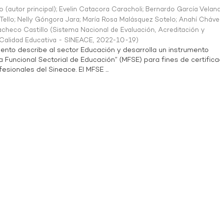
o (autor principal)
;
Evelin Catacora Caracholi
;
Bernardo García Velan
Tello
;
Nelly Góngora Jara
;
María Rosa Malásquez Sotelo
;
Anahí Cháve
acheco Castillo
(
Sistema Nacional de Evaluación, Acreditación y
a Calidad Educativa - SINEACE
,
2022-10-19
)
ento describe al sector Educación y desarrolla un instrumento
Funcional Sectorial de Educación” (MFSE) para fines de certifica
sionales del Sineace. El MFSE ...