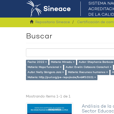
Repositorio Sineace
Certificación de co
Buscar
Fecha: 2022 ×
Materia: Minedu ×
Autor: Stephanie Barboza 
Materia: Mapa funcional ×
Autor: Evelin Catacora Caracholi ×
Autor: Nelly Góngora Jara ×
Materia: Recursos humanos ×
A
Materia: http://purl.org/pe-repo/ocde/ford#5.03.01 ×
Mostrando ítems 1-1 de 1
Análisis de la
Sector Educaci