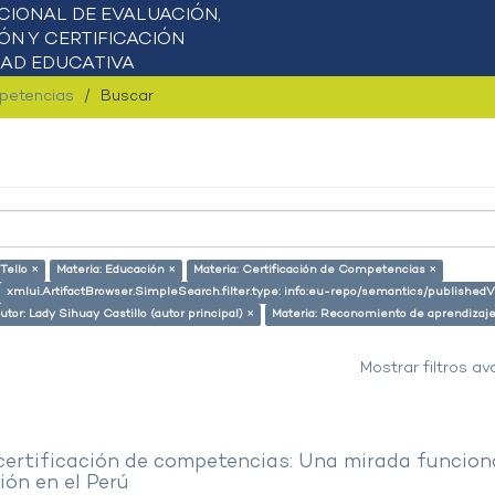
mpetencias
Buscar
Tello ×
Materia: Educación ×
Materia: Certificación de Competencias ×
xmlui.ArtifactBrowser.SimpleSearch.filter.type: info:eu-repo/semantics/publishedV
utor: Lady Sihuay Castillo (autor principal) ×
Materia: Reconomiento de aprendizaj
Mostrar filtros a
 certificación de competencias: Una mirada funcion
ón en el Perú