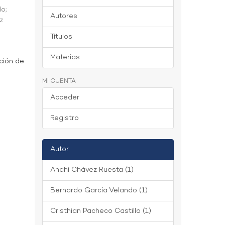
do
;
Autores
z
Títulos
Materias
ción de
MI CUENTA
Acceder
Registro
Autor
Anahí Chávez Ruesta (1)
Bernardo García Velando (1)
Cristhian Pacheco Castillo (1)