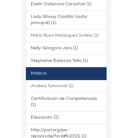
Evelin Catacora Caracholi (1)
Lady Sihuay Castillo (autor
principal) (1)
María Rosa Malásquez Sotelo (1)
Nelly Góngora Jara (1)
Stephanie Barboza Tello (1)
Materia
Análisis funcional (1)
Certificación de Competencias
(1)
Educación (1)
http://purl.org/pe-
repo/ocde/ford#5.03.01 (1)