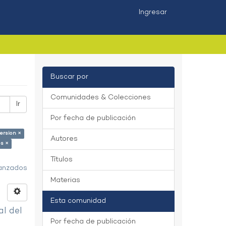
Ingresar
Buscar por
Comunidades & Colecciones
Ir
Por fecha de publicación
ersion ×
Autores
es ×
Títulos
vanzados
Materias
Esta comunidad
al del
Por fecha de publicación