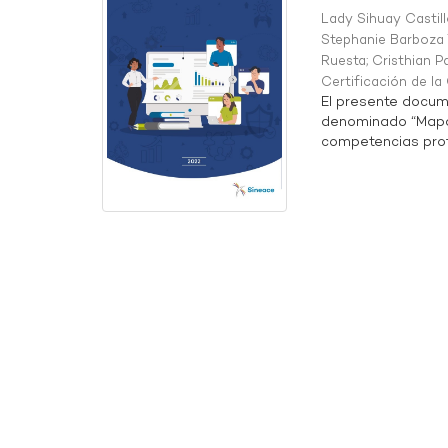
Lady Sihuay Castill
Stephanie Barboza 
Ruesta
;
Cristhian P
Certificación de l
El presente docum
denominado “Mapa 
competencias profe