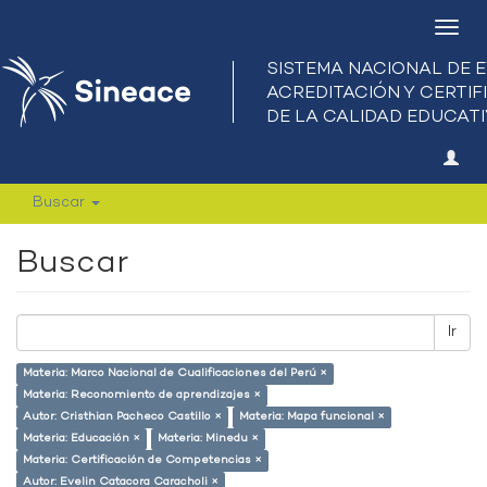
Camb
nave
Buscar
Buscar
Ir
Materia: Marco Nacional de Cualificaciones del Perú ×
Materia: Reconomiento de aprendizajes ×
Autor: Cristhian Pacheco Castillo ×
Materia: Mapa funcional ×
Materia: Educación ×
Materia: Minedu ×
Materia: Certificación de Competencias ×
Autor: Evelin Catacora Caracholi ×