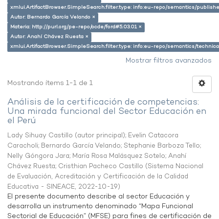
xmlui.ArtifactBrowser.SimpleSearch.filter.type: info:eu-repo/semantics/publish
Autor: Bernardo García Velando ×
Materia: http://purl.org/pe-repo/ocde/ford#5.03.01 ×
Autor: Anahí Chávez Ruesta ×
xmlui.ArtifactBrowser.SimpleSearch.filter.type: info:eu-repo/semantics/techni
Mostrar filtros avanzados
Mostrando ítems 1-1 de 1
Análisis de la certificación de competencias:
Una mirada funcional del Sector Educación en
el Perú
Lady Sihuay Castillo (autor principal)
;
Evelin Catacora
Caracholi
;
Bernardo García Velando
;
Stephanie Barboza Tello
;
Nelly Góngora Jara
;
María Rosa Malásquez Sotelo
;
Anahí
Chávez Ruesta
;
Cristhian Pacheco Castillo
(
Sistema Nacional
de Evaluación, Acreditación y Certificación de la Calidad
Educativa - SINEACE
,
2022-10-19
)
El presente documento describe al sector Educación y
desarrolla un instrumento denominado “Mapa Funcional
Sectorial de Educación” (MFSE) para fines de certificación de