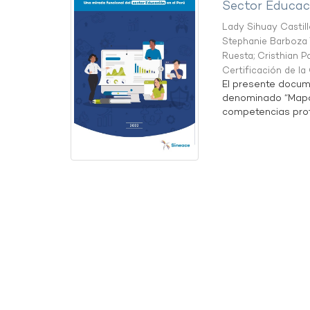
Sector Educaci
Lady Sihuay Castill
Stephanie Barboza 
Ruesta
;
Cristhian P
Certificación de l
El presente docum
denominado “Mapa 
competencias profe