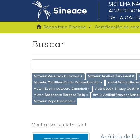
Repositorio Sineace
Certificación de co
Buscar
Materia: Recursos humanos ×
Materia: Análisis funcional ×
Materia: Certificación de Competencias ×
xmlui.ArtifactBrows
Autor: Evelin Catacora Caracholi ×
Autor: Lady Sihuay Castillo 
Autor: Stephanie Barboza Tello ×
xmlui.ArtifactBrowser.Simpl
Materia: Mapa funcional ×
Mostrando ítems 1-1 de 1
Análisis de la