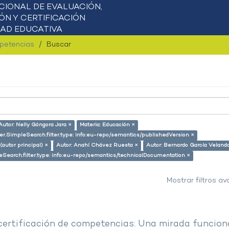
mpetencias
Buscar
Autor: Nelly Góngora Jara ×
Materia: Educación ×
er.SimpleSearch.filter.type: info:eu-repo/semantics/publishedVersion ×
(autor principal) ×
Autor: Anahí Chávez Ruesta ×
Autor: Bernardo García Veland
eSearch.filter.type: info:eu-repo/semantics/technicalDocumentation ×
Mostrar filtros a
 certificación de competencias: Una mirada funcion