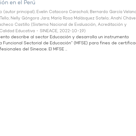
ón en el Perú
o (autor principal)
;
Evelin Catacora Caracholi
;
Bernardo García Velan
Tello
;
Nelly Góngora Jara
;
María Rosa Malásquez Sotelo
;
Anahí Cháve
acheco Castillo
(
Sistema Nacional de Evaluación, Acreditación y
a Calidad Educativa - SINEACE
,
2022-10-19
)
ento describe al sector Educación y desarrolla un instrumento
Funcional Sectorial de Educación” (MFSE) para fines de certifica
sionales del Sineace. El MFSE ...