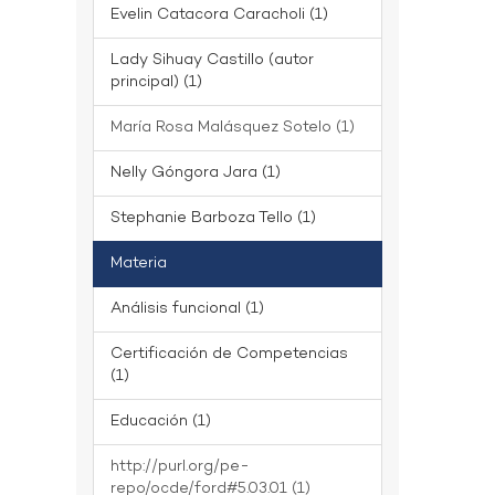
Evelin Catacora Caracholi (1)
Lady Sihuay Castillo (autor
principal) (1)
María Rosa Malásquez Sotelo (1)
Nelly Góngora Jara (1)
Stephanie Barboza Tello (1)
Materia
Análisis funcional (1)
Certificación de Competencias
(1)
Educación (1)
http://purl.org/pe-
repo/ocde/ford#5.03.01 (1)