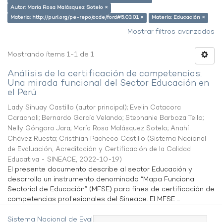
Autor: María Rosa Malásquez Sotelo ×
Materia: http://purl.org/pe-repo/ocde/ford#5.03.01 ×
Materia: Educación ×
Mostrar filtros avanzados
Mostrando ítems 1-1 de 1
Análisis de la certificación de competencias:
Una mirada funcional del Sector Educación en
el Perú
Lady Sihuay Castillo (autor principal)
;
Evelin Catacora
Caracholi
;
Bernardo García Velando
;
Stephanie Barboza Tello
;
Nelly Góngora Jara
;
María Rosa Malásquez Sotelo
;
Anahí
Chávez Ruesta
;
Cristhian Pacheco Castillo
(
Sistema Nacional
de Evaluación, Acreditación y Certificación de la Calidad
Educativa - SINEACE
,
2022-10-19
)
El presente documento describe al sector Educación y
desarrolla un instrumento denominado “Mapa Funcional
Sectorial de Educación” (MFSE) para fines de certificación de
competencias profesionales del Sineace. El MFSE ...
Sistema Nacional de Evaluación,