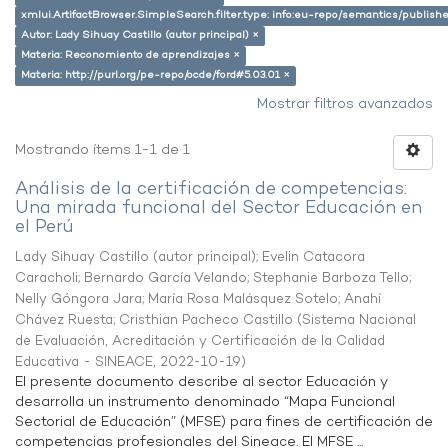
xmlui.ArtifactBrowser.SimpleSearch.filter.type: info:eu-repo/semantics/publish
Autor: Lady Sihuay Castillo (autor principal) ×
Materia: Reconomiento de aprendizajes ×
Materia: http://purl.org/pe-repo/ocde/ford#5.03.01 ×
Mostrar filtros avanzados
Mostrando ítems 1-1 de 1
Análisis de la certificación de competencias:
Una mirada funcional del Sector Educación en
el Perú
Lady Sihuay Castillo (autor principal)
;
Evelin Catacora
Caracholi
;
Bernardo García Velando
;
Stephanie Barboza Tello
;
Nelly Góngora Jara
;
María Rosa Malásquez Sotelo
;
Anahí
Chávez Ruesta
;
Cristhian Pacheco Castillo
(
Sistema Nacional
de Evaluación, Acreditación y Certificación de la Calidad
Educativa - SINEACE
,
2022-10-19
)
El presente documento describe al sector Educación y
desarrolla un instrumento denominado “Mapa Funcional
Sectorial de Educación” (MFSE) para fines de certificación de
competencias profesionales del Sineace. El MFSE ...