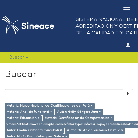
Camb
nave
Buscar
Buscar
Ir
Materia: Marco Nacional de Cualificaciones del Perú ×
Materia: Análisis funcional ×
Autor: Nelly Góngora Jara ×
Materia: Educación ×
Materia: Certificación de Competencias ×
xmlui.ArtifactBrowser.SimpleSearch.filter.type: info:eu-repo/semantics/techni
Autor: Evelin Catacora Caracholi ×
Autor: Cristhian Pacheco Castillo ×
Autor: María Rosa Malásquez Sotelo ×