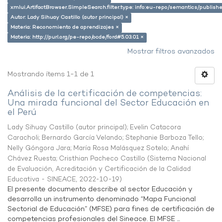
xmlui.ArtifactBrowser.SimpleSearch.filter.type: info:eu-repo/semantics/publish
Autor: Lady Sihuay Castillo (autor principal) ×
Materia: Reconomiento de aprendizajes ×
Materia: http://purl.org/pe-repo/ocde/ford#5.03.01 ×
Mostrar filtros avanzados
Mostrando ítems 1-1 de 1
Análisis de la certificación de competencias:
Una mirada funcional del Sector Educación en
el Perú
Lady Sihuay Castillo (autor principal)
;
Evelin Catacora
Caracholi
;
Bernardo García Velando
;
Stephanie Barboza Tello
;
Nelly Góngora Jara
;
María Rosa Malásquez Sotelo
;
Anahí
Chávez Ruesta
;
Cristhian Pacheco Castillo
(
Sistema Nacional
de Evaluación, Acreditación y Certificación de la Calidad
Educativa - SINEACE
,
2022-10-19
)
El presente documento describe al sector Educación y
desarrolla un instrumento denominado “Mapa Funcional
Sectorial de Educación” (MFSE) para fines de certificación de
competencias profesionales del Sineace. El MFSE ...