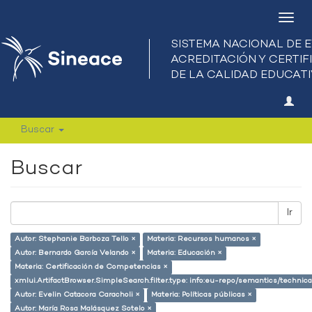
Camb
nave
Buscar
Buscar
Ir
Autor: Stephanie Barboza Tello ×
Materia: Recursos humanos ×
Autor: Bernardo García Velando ×
Materia: Educación ×
Materia: Certificación de Competencias ×
xmlui.ArtifactBrowser.SimpleSearch.filter.type: info:eu-repo/semantics/techni
Autor: Evelin Catacora Caracholi ×
Materia: Políticas públicas ×
Autor: María Rosa Malásquez Sotelo ×