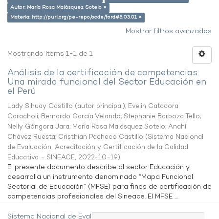
Autor: María Rosa Malásquez Sotelo ×
Materia: http://purl.org/pe-repo/ocde/ford#5.03.01 ×
Mostrar filtros avanzados
Mostrando ítems 1-1 de 1
Análisis de la certificación de competencias:
Una mirada funcional del Sector Educación en
el Perú
Lady Sihuay Castillo (autor principal)
;
Evelin Catacora
Caracholi
;
Bernardo García Velando
;
Stephanie Barboza Tello
;
Nelly Góngora Jara
;
María Rosa Malásquez Sotelo
;
Anahí
Chávez Ruesta
;
Cristhian Pacheco Castillo
(
Sistema Nacional
de Evaluación, Acreditación y Certificación de la Calidad
Educativa - SINEACE
,
2022-10-19
)
El presente documento describe al sector Educación y
desarrolla un instrumento denominado “Mapa Funcional
Sectorial de Educación” (MFSE) para fines de certificación de
competencias profesionales del Sineace. El MFSE ...
Sistema Nacional de Evaluación,