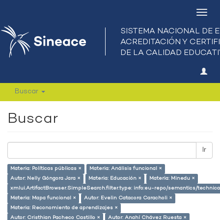
Camb
nave
Buscar
Buscar
Ir
Materia: Políticas públicas ×
Materia: Análisis funcional ×
Autor: Nelly Góngora Jara ×
Materia: Educación ×
Materia: Minedu ×
xmlui.ArtifactBrowser.SimpleSearch.filter.type: info:eu-repo/semantics/techni
Materia: Mapa funcional ×
Autor: Evelin Catacora Caracholi ×
Materia: Reconomiento de aprendizajes ×
Autor: Cristhian Pacheco Castillo ×
Autor: Anahí Chávez Ruesta ×