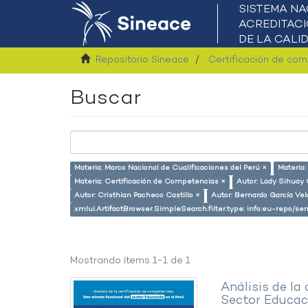
Repositorio Sineace
Certificación de co
Buscar
Materia: Marco Nacional de Cualificaciones del Perú ×
Materia:
Materia: Certificación de Competencias ×
Autor: Lady Sihuay C
Autor: Cristhian Pacheco Castillo ×
Autor: Bernardo García Ve
xmlui.ArtifactBrowser.SimpleSearch.filter.type: info:eu-repo/
Mostrando ítems 1-1 de 1
Análisis de la
Sector Educaci