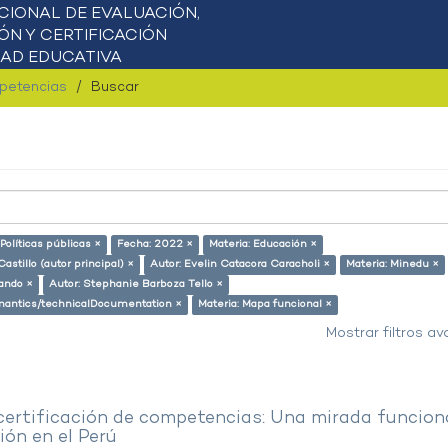
mpetencias
Buscar
 Políticas públicas ×
Fecha: 2022 ×
Materia: Educación ×
astillo (autor principal) ×
Autor: Evelin Catacora Caracholi ×
Materia: Minedu ×
lando ×
Autor: Stephanie Barboza Tello ×
semantics/technicalDocumentation ×
Materia: Mapa funcional ×
Mostrar filtros a
 certificación de competencias: Una mirada funcion
ón en el Perú