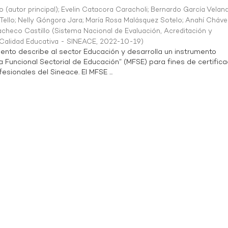
o (autor principal)
;
Evelin Catacora Caracholi
;
Bernardo García Velan
Tello
;
Nelly Góngora Jara
;
María Rosa Malásquez Sotelo
;
Anahí Cháve
acheco Castillo
(
Sistema Nacional de Evaluación, Acreditación y
a Calidad Educativa - SINEACE
,
2022-10-19
)
ento describe al sector Educación y desarrolla un instrumento
Funcional Sectorial de Educación” (MFSE) para fines de certifica
sionales del Sineace. El MFSE ...