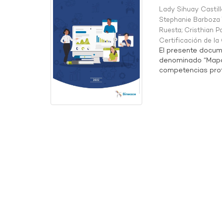
Lady Sihuay Castill
Stephanie Barboza 
Ruesta
;
Cristhian P
Certificación de l
El presente docum
denominado “Mapa 
competencias profe