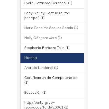
Evelin Catacora Caracholi (1)
Lady Sihuay Castillo (autor
principal) (1)
María Rosa Malásquez Sotelo (1)
Nelly Góngora Jara (1)
Stephanie Barboza Tello (1)
Materia
Análisis funcional (1)
Certificación de Competencias
(1)
Educación (1)
http://purl.org/pe-
repo/ocde/ford#5.03.01 (1)