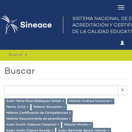
Camb
nave
Buscar
Buscar
Ir
Autor: María Rosa Malásquez Sotelo ×
Materia: Análisis funcional ×
Fecha: 2022 ×
Materia: Educación ×
Materia: Certificación de Competencias ×
Materia: Reconomiento de aprendizajes ×
Autor: Evelin Catacora Caracholi ×
Materia: Minedu ×
Autor: Anahí Chávez Ruesta ×
Autor: Bernardo García Velando ×