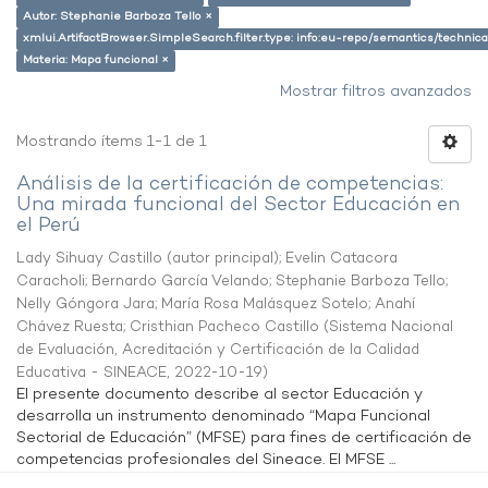
Autor: Stephanie Barboza Tello ×
xmlui.ArtifactBrowser.SimpleSearch.filter.type: info:eu-repo/semantics/techni
Materia: Mapa funcional ×
Mostrar filtros avanzados
Mostrando ítems 1-1 de 1
Análisis de la certificación de competencias:
Una mirada funcional del Sector Educación en
el Perú
Lady Sihuay Castillo (autor principal)
;
Evelin Catacora
Caracholi
;
Bernardo García Velando
;
Stephanie Barboza Tello
;
Nelly Góngora Jara
;
María Rosa Malásquez Sotelo
;
Anahí
Chávez Ruesta
;
Cristhian Pacheco Castillo
(
Sistema Nacional
de Evaluación, Acreditación y Certificación de la Calidad
Educativa - SINEACE
,
2022-10-19
)
El presente documento describe al sector Educación y
desarrolla un instrumento denominado “Mapa Funcional
Sectorial de Educación” (MFSE) para fines de certificación de
competencias profesionales del Sineace. El MFSE ...