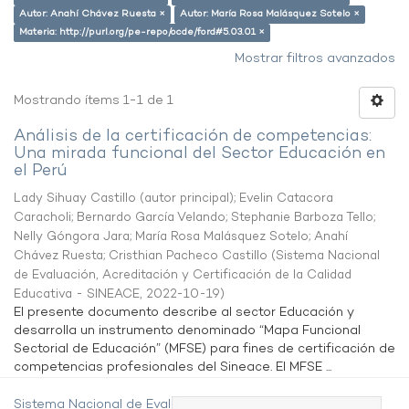
Autor: Anahí Chávez Ruesta ×
Autor: María Rosa Malásquez Sotelo ×
Materia: http://purl.org/pe-repo/ocde/ford#5.03.01 ×
Mostrar filtros avanzados
Mostrando ítems 1-1 de 1
Análisis de la certificación de competencias:
Una mirada funcional del Sector Educación en
el Perú
Lady Sihuay Castillo (autor principal)
;
Evelin Catacora
Caracholi
;
Bernardo García Velando
;
Stephanie Barboza Tello
;
Nelly Góngora Jara
;
María Rosa Malásquez Sotelo
;
Anahí
Chávez Ruesta
;
Cristhian Pacheco Castillo
(
Sistema Nacional
de Evaluación, Acreditación y Certificación de la Calidad
Educativa - SINEACE
,
2022-10-19
)
El presente documento describe al sector Educación y
desarrolla un instrumento denominado “Mapa Funcional
Sectorial de Educación” (MFSE) para fines de certificación de
competencias profesionales del Sineace. El MFSE ...
Sistema Nacional de Evaluación,