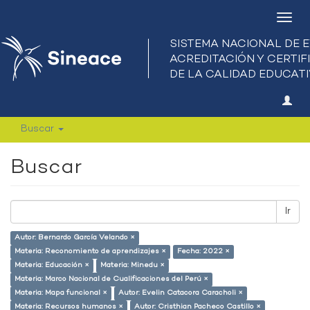
Camb
nave
Buscar
Buscar
Ir
Autor: Bernardo García Velando ×
Materia: Reconomiento de aprendizajes ×
Fecha: 2022 ×
Materia: Educación ×
Materia: Minedu ×
Materia: Marco Nacional de Cualificaciones del Perú ×
Materia: Mapa funcional ×
Autor: Evelin Catacora Caracholi ×
Materia: Recursos humanos ×
Autor: Cristhian Pacheco Castillo ×