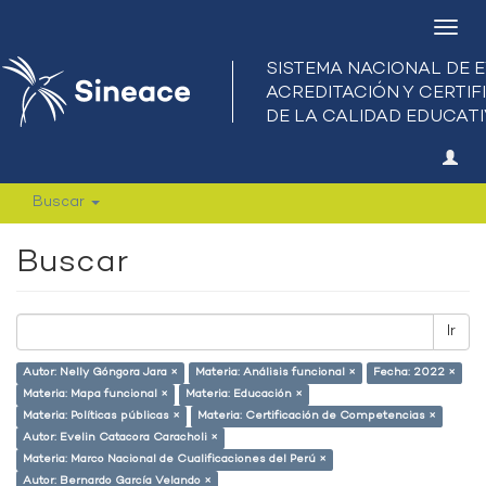
Camb
nave
Buscar
Buscar
Ir
Autor: Nelly Góngora Jara ×
Materia: Análisis funcional ×
Fecha: 2022 ×
Materia: Mapa funcional ×
Materia: Educación ×
Materia: Políticas públicas ×
Materia: Certificación de Competencias ×
Autor: Evelin Catacora Caracholi ×
Materia: Marco Nacional de Cualificaciones del Perú ×
Autor: Bernardo García Velando ×