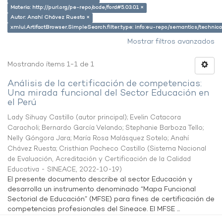
Materia: http://purl.org/pe-repo/ocde/ford#5.03.01 ×
Autor: Anahí Chávez Ruesta ×
xmlui.ArtifactBrowser.SimpleSearch.filter.type: info:eu-repo/semantics/techni
Mostrar filtros avanzados
Mostrando ítems 1-1 de 1
Análisis de la certificación de competencias:
Una mirada funcional del Sector Educación en
el Perú
Lady Sihuay Castillo (autor principal)
;
Evelin Catacora
Caracholi
;
Bernardo García Velando
;
Stephanie Barboza Tello
;
Nelly Góngora Jara
;
María Rosa Malásquez Sotelo
;
Anahí
Chávez Ruesta
;
Cristhian Pacheco Castillo
(
Sistema Nacional
de Evaluación, Acreditación y Certificación de la Calidad
Educativa - SINEACE
,
2022-10-19
)
El presente documento describe al sector Educación y
desarrolla un instrumento denominado “Mapa Funcional
Sectorial de Educación” (MFSE) para fines de certificación de
competencias profesionales del Sineace. El MFSE ...