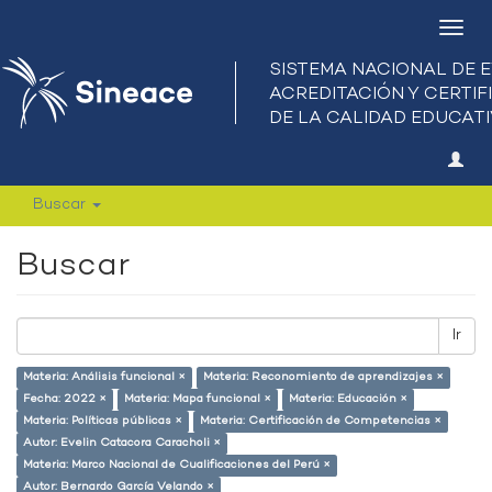
Camb
nave
Buscar
Buscar
Ir
Materia: Análisis funcional ×
Materia: Reconomiento de aprendizajes ×
Fecha: 2022 ×
Materia: Mapa funcional ×
Materia: Educación ×
Materia: Políticas públicas ×
Materia: Certificación de Competencias ×
Autor: Evelin Catacora Caracholi ×
Materia: Marco Nacional de Cualificaciones del Perú ×
Autor: Bernardo García Velando ×