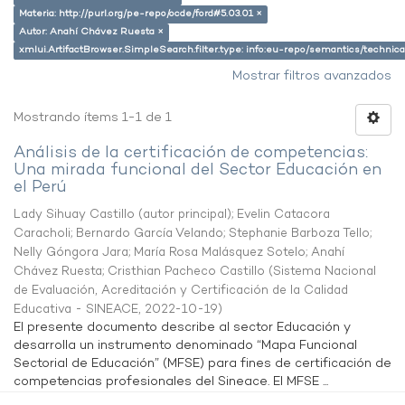
Materia: http://purl.org/pe-repo/ocde/ford#5.03.01 ×
Autor: Anahí Chávez Ruesta ×
xmlui.ArtifactBrowser.SimpleSearch.filter.type: info:eu-repo/semantics/techni
Mostrar filtros avanzados
Mostrando ítems 1-1 de 1
Análisis de la certificación de competencias:
Una mirada funcional del Sector Educación en
el Perú
Lady Sihuay Castillo (autor principal)
;
Evelin Catacora
Caracholi
;
Bernardo García Velando
;
Stephanie Barboza Tello
;
Nelly Góngora Jara
;
María Rosa Malásquez Sotelo
;
Anahí
Chávez Ruesta
;
Cristhian Pacheco Castillo
(
Sistema Nacional
de Evaluación, Acreditación y Certificación de la Calidad
Educativa - SINEACE
,
2022-10-19
)
El presente documento describe al sector Educación y
desarrolla un instrumento denominado “Mapa Funcional
Sectorial de Educación” (MFSE) para fines de certificación de
competencias profesionales del Sineace. El MFSE ...