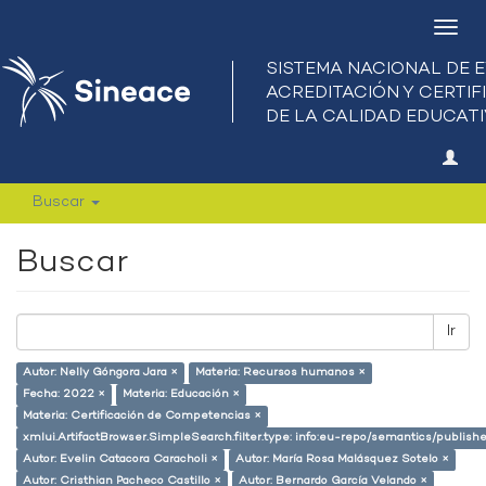
Camb
nave
Buscar
Buscar
Ir
Autor: Nelly Góngora Jara ×
Materia: Recursos humanos ×
Fecha: 2022 ×
Materia: Educación ×
Materia: Certificación de Competencias ×
xmlui.ArtifactBrowser.SimpleSearch.filter.type: info:eu-repo/semantics/publish
Autor: Evelin Catacora Caracholi ×
Autor: María Rosa Malásquez Sotelo ×
Autor: Cristhian Pacheco Castillo ×
Autor: Bernardo García Velando ×