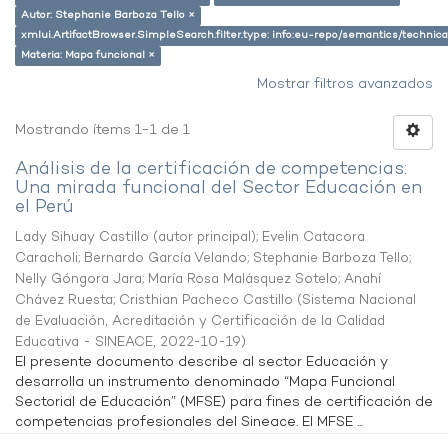
Autor: Stephanie Barboza Tello ×
xmlui.ArtifactBrowser.SimpleSearch.filter.type: info:eu-repo/semantics/techni
Materia: Mapa funcional ×
Mostrar filtros avanzados
Mostrando ítems 1-1 de 1
Análisis de la certificación de competencias:
Una mirada funcional del Sector Educación en
el Perú
Lady Sihuay Castillo (autor principal)
;
Evelin Catacora
Caracholi
;
Bernardo García Velando
;
Stephanie Barboza Tello
;
Nelly Góngora Jara
;
María Rosa Malásquez Sotelo
;
Anahí
Chávez Ruesta
;
Cristhian Pacheco Castillo
(
Sistema Nacional
de Evaluación, Acreditación y Certificación de la Calidad
Educativa - SINEACE
,
2022-10-19
)
El presente documento describe al sector Educación y
desarrolla un instrumento denominado “Mapa Funcional
Sectorial de Educación” (MFSE) para fines de certificación de
competencias profesionales del Sineace. El MFSE ...