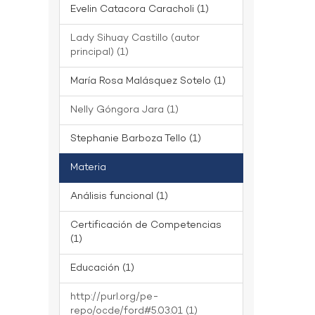
Evelin Catacora Caracholi (1)
Lady Sihuay Castillo (autor
principal) (1)
María Rosa Malásquez Sotelo (1)
Nelly Góngora Jara (1)
Stephanie Barboza Tello (1)
Materia
Análisis funcional (1)
Certificación de Competencias
(1)
Educación (1)
http://purl.org/pe-
repo/ocde/ford#5.03.01 (1)