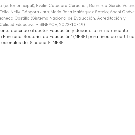
o (autor principal)
;
Evelin Catacora Caracholi
;
Bernardo García Velan
Tello
;
Nelly Góngora Jara
;
María Rosa Malásquez Sotelo
;
Anahí Cháve
acheco Castillo
(
Sistema Nacional de Evaluación, Acreditación y
a Calidad Educativa - SINEACE
,
2022-10-19
)
ento describe al sector Educación y desarrolla un instrumento
Funcional Sectorial de Educación” (MFSE) para fines de certifica
sionales del Sineace. El MFSE ...