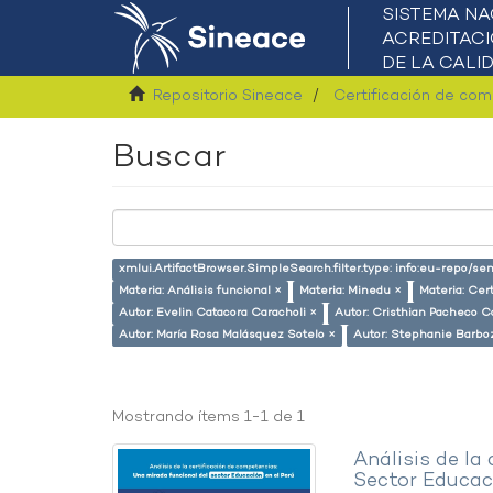
Repositorio Sineace
Certificación de co
Buscar
xmlui.ArtifactBrowser.SimpleSearch.filter.type: info:eu-repo/
Materia: Análisis funcional ×
Materia: Minedu ×
Materia: Cer
Autor: Evelin Catacora Caracholi ×
Autor: Cristhian Pacheco Ca
Autor: María Rosa Malásquez Sotelo ×
Autor: Stephanie Barboz
Mostrando ítems 1-1 de 1
Análisis de la
Sector Educaci