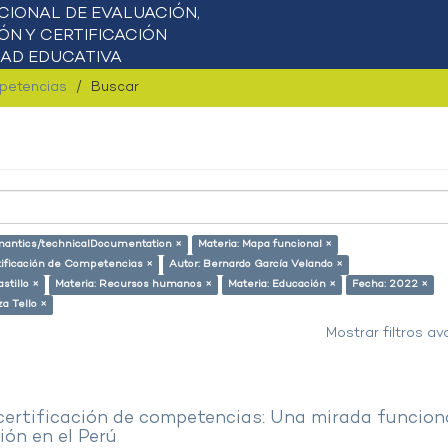
mpetencias
Buscar
semantics/technicalDocumentation ×
Materia: Mapa funcional ×
tificación de Competencias ×
Autor: Bernardo García Velando ×
stillo ×
Materia: Recursos humanos ×
Materia: Educación ×
Fecha: 2022 ×
a Tello ×
Mostrar filtros a
 certificación de competencias: Una mirada funcion
ón en el Perú