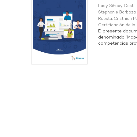
Lady Sihuay Castill
Stephanie Barboza 
Ruesta
;
Cristhian P
Certificación de l
El presente docum
denominado “Mapa 
competencias profe