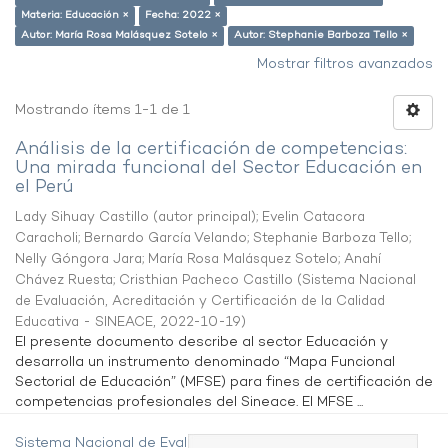
Materia: Educación ×
Fecha: 2022 ×
Autor: María Rosa Malásquez Sotelo ×
Autor: Stephanie Barboza Tello ×
Mostrar filtros avanzados
Mostrando ítems 1-1 de 1
Análisis de la certificación de competencias:
Una mirada funcional del Sector Educación en
el Perú
Lady Sihuay Castillo (autor principal)
;
Evelin Catacora
Caracholi
;
Bernardo García Velando
;
Stephanie Barboza Tello
;
Nelly Góngora Jara
;
María Rosa Malásquez Sotelo
;
Anahí
Chávez Ruesta
;
Cristhian Pacheco Castillo
(
Sistema Nacional
de Evaluación, Acreditación y Certificación de la Calidad
Educativa - SINEACE
,
2022-10-19
)
El presente documento describe al sector Educación y
desarrolla un instrumento denominado “Mapa Funcional
Sectorial de Educación” (MFSE) para fines de certificación de
competencias profesionales del Sineace. El MFSE ...
Sistema Nacional de Evaluación,