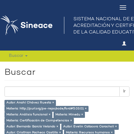
Camb
nave
Buscar
Buscar
Ir
Autor: Anahí Chávez Ruesta ×
Materia: http://purl.org/pe-repo/ocde/ford#5.03.01 ×
Materia: Análisis funcional ×
Materia: Minedu ×
Materia: Certificación de Competencias ×
Autor: Bernardo García Velando ×
Autor: Evelin Catacora Caracholi ×
Autor: Cristhian Pacheco Castillo ×
Materia: Recursos humanos ×