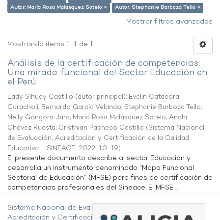
Autor: María Rosa Malásquez Sotelo ×
Autor: Stephanie Barboza Tello ×
Mostrar filtros avanzados
Mostrando ítems 1-1 de 1
Análisis de la certificación de competencias:
Una mirada funcional del Sector Educación en
el Perú
Lady Sihuay Castillo (autor principal)
;
Evelin Catacora
Caracholi
;
Bernardo García Velando
;
Stephanie Barboza Tello
;
Nelly Góngora Jara
;
María Rosa Malásquez Sotelo
;
Anahí
Chávez Ruesta
;
Cristhian Pacheco Castillo
(
Sistema Nacional
de Evaluación, Acreditación y Certificación de la Calidad
Educativa - SINEACE
,
2022-10-19
)
El presente documento describe al sector Educación y
desarrolla un instrumento denominado “Mapa Funcional
Sectorial de Educación” (MFSE) para fines de certificación de
competencias profesionales del Sineace. El MFSE ...
Sistema Nacional de Evaluación,
Acreditación y Certificación de la