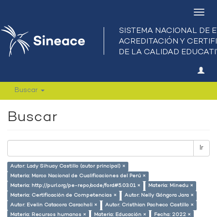
Camb
nave
Buscar
Buscar
Ir
Autor: Lady Sihuay Castillo (autor principal) ×
Materia: Marco Nacional de Cualificaciones del Perú ×
Materia: http://purl.org/pe-repo/ocde/ford#5.03.01 ×
Materia: Minedu ×
Materia: Certificación de Competencias ×
Autor: Nelly Góngora Jara ×
Autor: Evelin Catacora Caracholi ×
Autor: Cristhian Pacheco Castillo ×
Materia: Recursos humanos ×
Materia: Educación ×
Fecha: 2022 ×