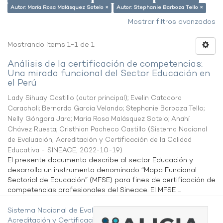
Autor: María Rosa Malásquez Sotelo ×
Autor: Stephanie Barboza Tello ×
Mostrar filtros avanzados
Mostrando ítems 1-1 de 1
Análisis de la certificación de competencias:
Una mirada funcional del Sector Educación en
el Perú
Lady Sihuay Castillo (autor principal)
;
Evelin Catacora
Caracholi
;
Bernardo García Velando
;
Stephanie Barboza Tello
;
Nelly Góngora Jara
;
María Rosa Malásquez Sotelo
;
Anahí
Chávez Ruesta
;
Cristhian Pacheco Castillo
(
Sistema Nacional
de Evaluación, Acreditación y Certificación de la Calidad
Educativa - SINEACE
,
2022-10-19
)
El presente documento describe al sector Educación y
desarrolla un instrumento denominado “Mapa Funcional
Sectorial de Educación” (MFSE) para fines de certificación de
competencias profesionales del Sineace. El MFSE ...
Sistema Nacional de Evaluación,
Acreditación y Certificación de la