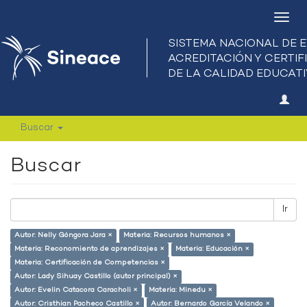
Camb
nave
Buscar
Buscar
Ir
Autor: Nelly Góngora Jara ×
Materia: Recursos humanos ×
Materia: Reconomiento de aprendizajes ×
Materia: Educación ×
Materia: Certificación de Competencias ×
Autor: Lady Sihuay Castillo (autor principal) ×
Autor: Evelin Catacora Caracholi ×
Materia: Minedu ×
Autor: Cristhian Pacheco Castillo ×
Autor: Bernardo García Velando ×