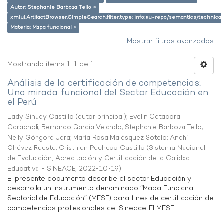
Autor: Stephanie Barboza Tello ×
xmlui.ArtifactBrowser.SimpleSearch.filter.type: info:eu-repo/semantics/techni
Materia: Mapa funcional ×
Mostrar filtros avanzados
Mostrando ítems 1-1 de 1
Análisis de la certificación de competencias:
Una mirada funcional del Sector Educación en
el Perú
Lady Sihuay Castillo (autor principal)
;
Evelin Catacora
Caracholi
;
Bernardo García Velando
;
Stephanie Barboza Tello
;
Nelly Góngora Jara
;
María Rosa Malásquez Sotelo
;
Anahí
Chávez Ruesta
;
Cristhian Pacheco Castillo
(
Sistema Nacional
de Evaluación, Acreditación y Certificación de la Calidad
Educativa - SINEACE
,
2022-10-19
)
El presente documento describe al sector Educación y
desarrolla un instrumento denominado “Mapa Funcional
Sectorial de Educación” (MFSE) para fines de certificación de
competencias profesionales del Sineace. El MFSE ...