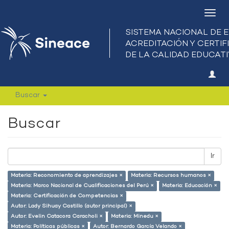
Camb
nave
Buscar
Buscar
Ir
Materia: Reconomiento de aprendizajes ×
Materia: Recursos humanos ×
Materia: Marco Nacional de Cualificaciones del Perú ×
Materia: Educación ×
Materia: Certificación de Competencias ×
Autor: Lady Sihuay Castillo (autor principal) ×
Autor: Evelin Catacora Caracholi ×
Materia: Minedu ×
Materia: Políticas públicas ×
Autor: Bernardo García Velando ×