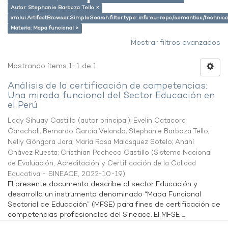
Autor: Stephanie Barboza Tello ×
xmlui.ArtifactBrowser.SimpleSearch.filter.type: info:eu-repo/semantics/techni
Materia: Mapa funcional ×
Mostrar filtros avanzados
Mostrando ítems 1-1 de 1
Análisis de la certificación de competencias:
Una mirada funcional del Sector Educación en
el Perú
Lady Sihuay Castillo (autor principal)
;
Evelin Catacora
Caracholi
;
Bernardo García Velando
;
Stephanie Barboza Tello
;
Nelly Góngora Jara
;
María Rosa Malásquez Sotelo
;
Anahí
Chávez Ruesta
;
Cristhian Pacheco Castillo
(
Sistema Nacional
de Evaluación, Acreditación y Certificación de la Calidad
Educativa - SINEACE
,
2022-10-19
)
El presente documento describe al sector Educación y
desarrolla un instrumento denominado “Mapa Funcional
Sectorial de Educación” (MFSE) para fines de certificación de
competencias profesionales del Sineace. El MFSE ...