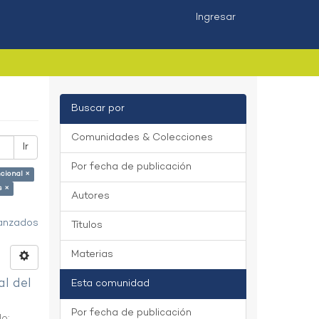
Ingresar
Buscar por
Comunidades & Colecciones
Ir
Por fecha de publicación
cional ×
s ×
Autores
vanzados
Títulos
Materias
al del
Esta comunidad
Por fecha de publicación
do
;