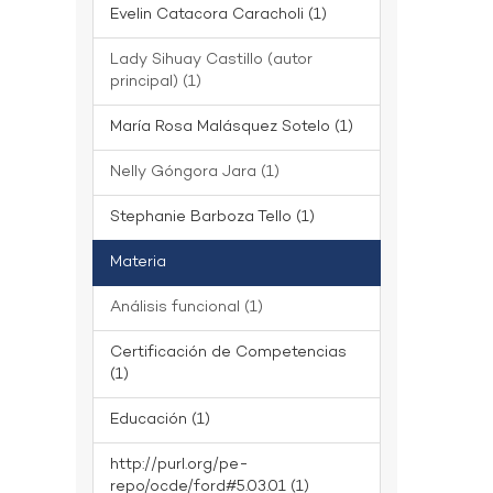
Evelin Catacora Caracholi (1)
Lady Sihuay Castillo (autor
principal) (1)
María Rosa Malásquez Sotelo (1)
Nelly Góngora Jara (1)
Stephanie Barboza Tello (1)
Materia
Análisis funcional (1)
Certificación de Competencias
(1)
Educación (1)
http://purl.org/pe-
repo/ocde/ford#5.03.01 (1)