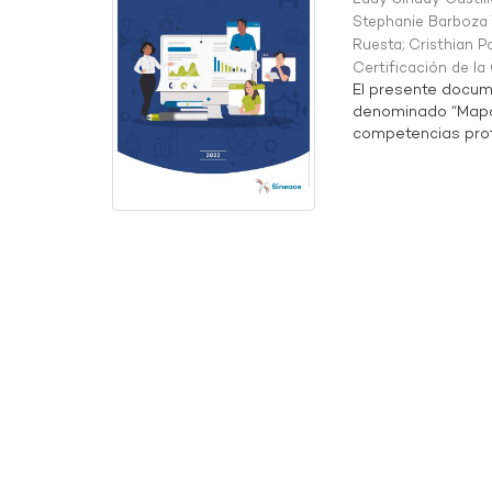
Stephanie Barboza 
Ruesta
;
Cristhian P
Certificación de l
El presente docum
denominado “Mapa 
competencias profe