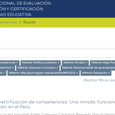
mpetencias
Buscar
ompetencias ×
Materia: Políticas públicas ×
Materia: Minedu ×
Materia: Mapa fun
Caracholi ×
Materia: Recursos humanos ×
Materia: Reconomiento de aprendizaje
lo ×
Materia: http://purl.org/pe-repo/ocde/ford#5.03.01 ×
Materia: Educación ×
Mostrar filtros a
 certificación de competencias: Una mirada funcion
ón en el Perú
o (autor principal)
;
Evelin Catacora Caracholi
;
Bernardo García Velan