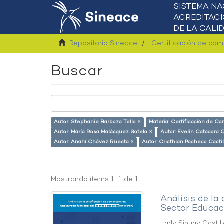
Repositorio Sineace
Certificación de co
Buscar
Autor: Stephanie Barboza Tello ×
Materia: Certificación de C
Autor: María Rosa Malásquez Sotelo ×
Autor: Evelin Catacora 
Autor: Anahí Chávez Ruesta ×
Autor: Cristhian Pacheco Castil
Mostrando ítems 1-1 de 1
Análisis de la
Sector Educaci
Lady Sihuay Castill