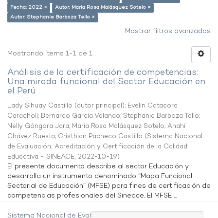
Fecha: 2022 ×
Autor: María Rosa Malásquez Sotelo ×
Autor: Stephanie Barboza Tello ×
Mostrar filtros avanzados
Mostrando ítems 1-1 de 1
Análisis de la certificación de competencias:
Una mirada funcional del Sector Educación en
el Perú
Lady Sihuay Castillo (autor principal)
;
Evelin Catacora
Caracholi
;
Bernardo García Velando
;
Stephanie Barboza Tello
;
Nelly Góngora Jara
;
María Rosa Malásquez Sotelo
;
Anahí
Chávez Ruesta
;
Cristhian Pacheco Castillo
(
Sistema Nacional
de Evaluación, Acreditación y Certificación de la Calidad
Educativa - SINEACE
,
2022-10-19
)
El presente documento describe al sector Educación y
desarrolla un instrumento denominado “Mapa Funcional
Sectorial de Educación” (MFSE) para fines de certificación de
competencias profesionales del Sineace. El MFSE ...
Sistema Nacional de Evaluación,