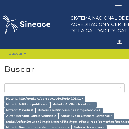
Camb
nave
Buscar
Buscar
Ir
Materia: http://purl.org/pe-repo/ocde/ford#5.03.01 ×
Materia: Políticas públicas ×
Materia: Análisis funcional ×
Materia: Minedu ×
Materia: Certificación de Competencias ×
Autor: Bernardo García Velando ×
Autor: Evelin Catacora Caracholi ×
xmlui.ArtifactBrowser.SimpleSearch.filter.type: info:eu-repo/semantics/techni
Materia: Reconomiento de aprendizajes ×
Materia: Educación ×