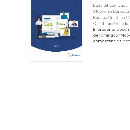
Lady Sihuay Castill
Stephanie Barboza 
Ruesta
;
Cristhian P
Certificación de l
El presente docum
denominado “Mapa 
competencias profe