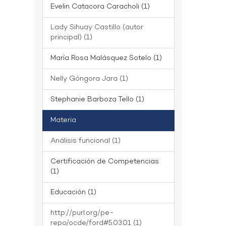
Evelin Catacora Caracholi (1)
Lady Sihuay Castillo (autor
principal) (1)
María Rosa Malásquez Sotelo (1)
Nelly Góngora Jara (1)
Stephanie Barboza Tello (1)
Materia
Análisis funcional (1)
Certificación de Competencias
(1)
Educación (1)
http://purl.org/pe-
repo/ocde/ford#5.03.01 (1)