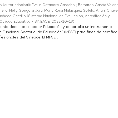
o (autor principal)
;
Evelin Catacora Caracholi
;
Bernardo García Velan
Tello
;
Nelly Góngora Jara
;
María Rosa Malásquez Sotelo
;
Anahí Cháve
acheco Castillo
(
Sistema Nacional de Evaluación, Acreditación y
a Calidad Educativa - SINEACE
,
2022-10-19
)
ento describe al sector Educación y desarrolla un instrumento
Funcional Sectorial de Educación” (MFSE) para fines de certifica
sionales del Sineace. El MFSE ...