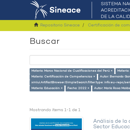
Repositorio Sineace
Certificación de co
Buscar
Materia: Marco Nacional de Cualificaciones del Perú ×
Materia
Materia: Certificación de Competencias ×
Autor: Bernardo Gar
xmlui.ArtifactBrowser.SimpleSearch.filter.type: info:eu-repo/
Materia: Educación ×
Fecha: 2022 ×
Autor: María Rosa Malá
Mostrando ítems 1-1 de 1
Análisis de la
Sector Educaci