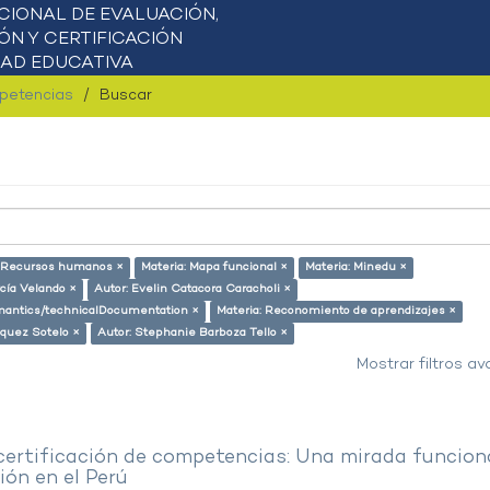
mpetencias
Buscar
: Recursos humanos ×
Materia: Mapa funcional ×
Materia: Minedu ×
cía Velando ×
Autor: Evelin Catacora Caracholi ×
semantics/technicalDocumentation ×
Materia: Reconomiento de aprendizajes ×
squez Sotelo ×
Autor: Stephanie Barboza Tello ×
Mostrar filtros a
 certificación de competencias: Una mirada funcion
ón en el Perú