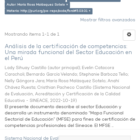
Autor: María Rosa Malásquez Sotelo ×
Materia: http://purl.org/pe-repo/ocde/ford#5.03.01 ×
Mostrar filtros avanzados
Mostrando ítems 1-1 de 1
Análisis de la certificación de competencias:
Una mirada funcional del Sector Educación en
el Perú
Lady Sihuay Castillo (autor principal)
;
Evelin Catacora
Caracholi
;
Bernardo García Velando
;
Stephanie Barboza Tello
;
Nelly Góngora Jara
;
María Rosa Malásquez Sotelo
;
Anahí
Chávez Ruesta
;
Cristhian Pacheco Castillo
(
Sistema Nacional
de Evaluación, Acreditación y Certificación de la Calidad
Educativa - SINEACE
,
2022-10-19
)
El presente documento describe al sector Educación y
desarrolla un instrumento denominado “Mapa Funcional
Sectorial de Educación” (MFSE) para fines de certificación de
competencias profesionales del Sineace. El MFSE ...
Sistema Nacional de Evaluación,