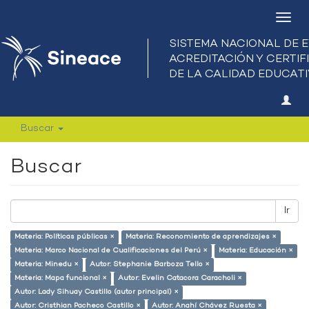
Camb
nave
Buscar
Buscar
Ir
Materia: Políticas públicas ×
Materia: Reconomiento de aprendizajes ×
Materia: Marco Nacional de Cualificaciones del Perú ×
Materia: Educación ×
Materia: Minedu ×
Autor: Stephanie Barboza Tello ×
Materia: Mapa funcional ×
Autor: Evelin Catacora Caracholi ×
Autor: Lady Sihuay Castillo (autor principal) ×
Autor: Cristhian Pacheco Castillo ×
Autor: Anahí Chávez Ruesta ×