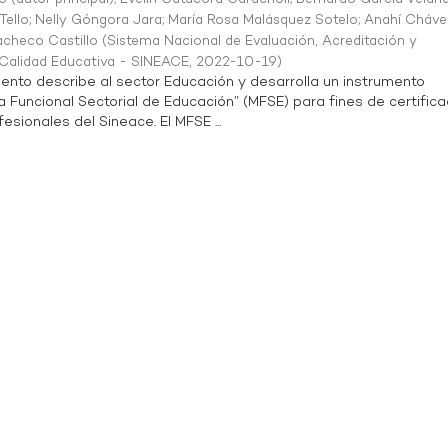
Tello
;
Nelly Góngora Jara
;
María Rosa Malásquez Sotelo
;
Anahí Cháve
acheco Castillo
(
Sistema Nacional de Evaluación, Acreditación y
a Calidad Educativa - SINEACE
,
2022-10-19
)
ento describe al sector Educación y desarrolla un instrumento
Funcional Sectorial de Educación” (MFSE) para fines de certifica
sionales del Sineace. El MFSE ...