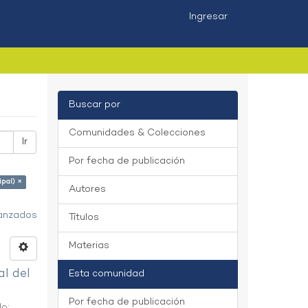
Ingresar
Buscar por
Comunidades & Colecciones
Ir
Por fecha de publicación
ipal) ×
Autores
vanzados
Títulos
Materias
al del
Esta comunidad
Por fecha de publicación
do
;