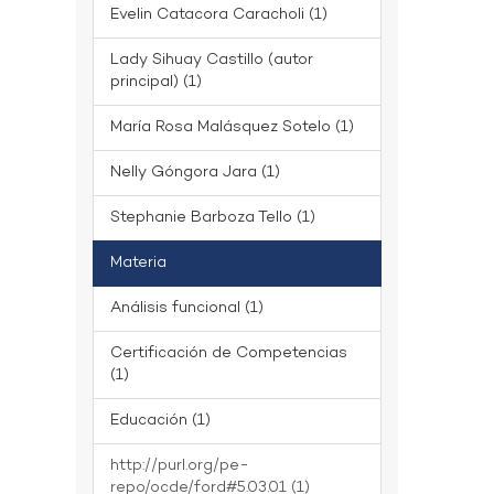
Evelin Catacora Caracholi (1)
Lady Sihuay Castillo (autor
principal) (1)
María Rosa Malásquez Sotelo (1)
Nelly Góngora Jara (1)
Stephanie Barboza Tello (1)
Materia
Análisis funcional (1)
Certificación de Competencias
(1)
Educación (1)
http://purl.org/pe-
repo/ocde/ford#5.03.01 (1)