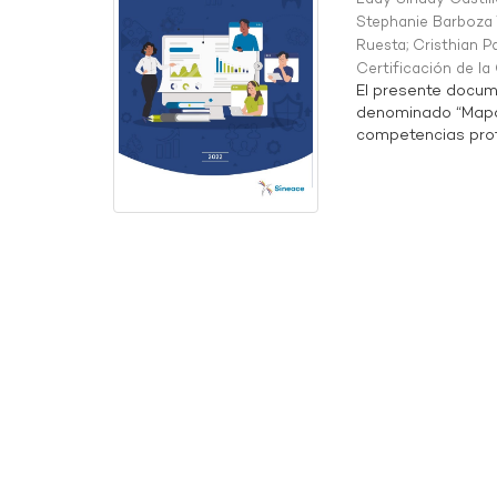
Stephanie Barboza 
Ruesta
;
Cristhian P
Certificación de l
El presente docum
denominado “Mapa 
competencias profe