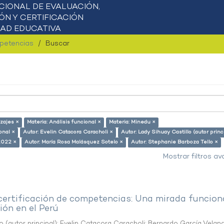
mpetencias
Buscar
zajes ×
Materia: Análisis funcional ×
Materia: Minedu ×
onal ×
Autor: Evelin Catacora Caracholi ×
Autor: Lady Sihuay Castillo (autor princ
2022 ×
Autor: María Rosa Malásquez Sotelo ×
Autor: Stephanie Barboza Tello ×
Mostrar filtros a
 certificación de competencias: Una mirada funcion
ón en el Perú
o (autor principal)
;
Evelin Catacora Caracholi
;
Bernardo García Velan