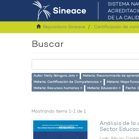
Repositorio Sineace
Certificación de co
Buscar
Autor: Nelly Góngora Jara ×
Materia: Reconomiento de aprendi
Materia: Certificación de Competencias ×
Materia: Mapa funci
Materia: Recursos humanos ×
Materia: Educación ×
Fecha: 
Mostrando ítems 1-1 de 1
Análisis de la
Sector Educaci
Lady Sihuay Castill