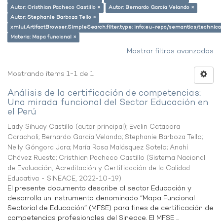
Autor: Cristhian Pacheco Castillo ×
Autor: Bernardo García Velando ×
Autor: Stephanie Barboza Tello ×
xmlui.ArtifactBrowser.SimpleSearch.filter.type: info:eu-repo/semantics/techni
Materia: Mapa funcional ×
Mostrar filtros avanzados
Mostrando ítems 1-1 de 1
Análisis de la certificación de competencias:
Una mirada funcional del Sector Educación en
el Perú
Lady Sihuay Castillo (autor principal)
;
Evelin Catacora
Caracholi
;
Bernardo García Velando
;
Stephanie Barboza Tello
;
Nelly Góngora Jara
;
María Rosa Malásquez Sotelo
;
Anahí
Chávez Ruesta
;
Cristhian Pacheco Castillo
(
Sistema Nacional
de Evaluación, Acreditación y Certificación de la Calidad
Educativa - SINEACE
,
2022-10-19
)
El presente documento describe al sector Educación y
desarrolla un instrumento denominado “Mapa Funcional
Sectorial de Educación” (MFSE) para fines de certificación de
competencias profesionales del Sineace. El MFSE ...