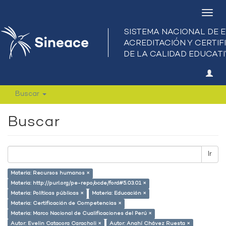
Camb
nave
Buscar
Buscar
Ir
Materia: Recursos humanos ×
Materia: http://purl.org/pe-repo/ocde/ford#5.03.01 ×
Materia: Políticas públicas ×
Materia: Educación ×
Materia: Certificación de Competencias ×
Materia: Marco Nacional de Cualificaciones del Perú ×
Autor: Evelin Catacora Caracholi ×
Autor: Anahí Chávez Ruesta ×