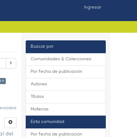
Ingresar
Buscar por
Comunidades & Colecciones
Ir
Por fecha de publicación
ú ×
Autores
Títulos
vanzados
Materias
Esta comunidad
al del
Por fecha de publicación