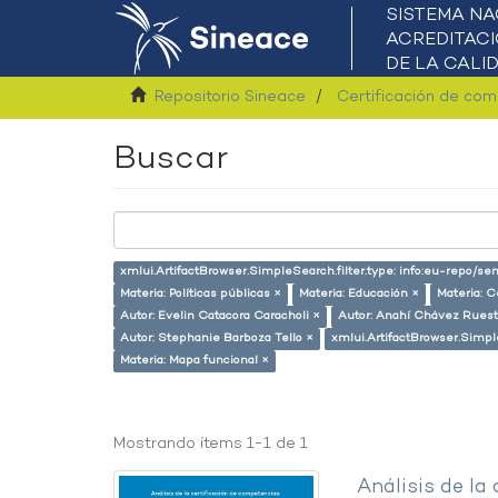
Repositorio Sineace
Certificación de co
Buscar
xmlui.ArtifactBrowser.SimpleSearch.filter.type: info:eu-repo/s
Materia: Políticas públicas ×
Materia: Educación ×
Materia: C
Autor: Evelin Catacora Caracholi ×
Autor: Anahí Chávez Ruest
Autor: Stephanie Barboza Tello ×
xmlui.ArtifactBrowser.Simpl
Materia: Mapa funcional ×
Mostrando ítems 1-1 de 1
Análisis de la