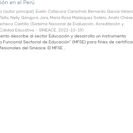
ón en el Perú
o (autor principal)
;
Evelin Catacora Caracholi
;
Bernardo García Velan
Tello
;
Nelly Góngora Jara
;
María Rosa Malásquez Sotelo
;
Anahí Cháve
acheco Castillo
(
Sistema Nacional de Evaluación, Acreditación y
a Calidad Educativa - SINEACE
,
2022-10-19
)
ento describe al sector Educación y desarrolla un instrumento
Funcional Sectorial de Educación” (MFSE) para fines de certifica
sionales del Sineace. El MFSE ...