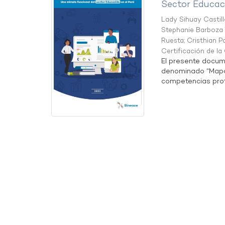
Sector Educaci
Lady Sihuay Castill
Stephanie Barboza 
Ruesta
;
Cristhian P
Certificación de l
El presente docum
denominado “Mapa 
competencias profe