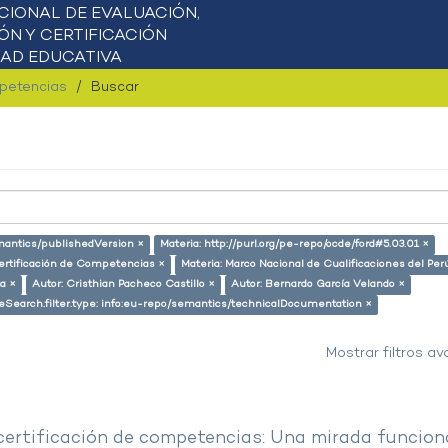
mpetencias
Buscar
emantics/publishedVersion ×
Materia: http://purl.org/pe-repo/ocde/ford#5.03.01 ×
ertificación de Competencias ×
Materia: Marco Nacional de Cualificaciones del Per
a ×
Autor: Cristhian Pacheco Castillo ×
Autor: Bernardo García Velando ×
eSearch.filter.type: info:eu-repo/semantics/technicalDocumentation ×
Mostrar filtros a
 certificación de competencias: Una mirada funcion