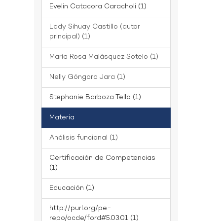
Evelin Catacora Caracholi (1)
Lady Sihuay Castillo (autor
principal) (1)
María Rosa Malásquez Sotelo (1)
Nelly Góngora Jara (1)
Stephanie Barboza Tello (1)
Materia
Análisis funcional (1)
Certificación de Competencias
(1)
Educación (1)
http://purl.org/pe-
repo/ocde/ford#5.03.01 (1)