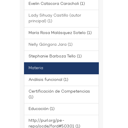
Evelin Catacora Caracholi (1)
Lady Sihuay Castillo (autor
principal) (1)
María Rosa Malásquez Sotelo (1)
Nelly Góngora Jara (1)
Stephanie Barboza Tello (1)
Materia
Análisis funcional (1)
Certificación de Competencias
(1)
Educación (1)
http://purl.org/pe-
repo/ocde/ford#5.03.01 (1)