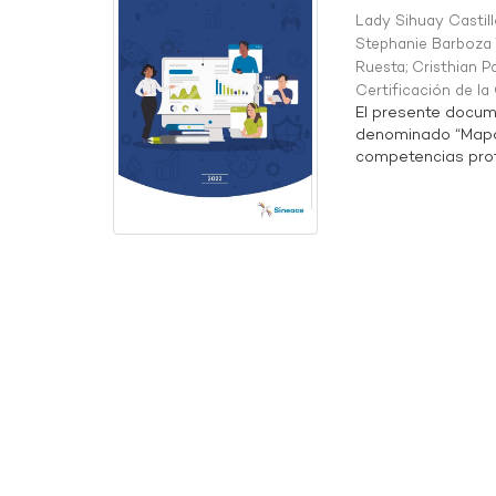
Lady Sihuay Castill
Stephanie Barboza 
Ruesta
;
Cristhian P
Certificación de l
El presente docum
denominado “Mapa 
competencias profe