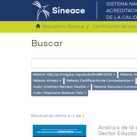
Repositorio Sineace
Certificación de co
Buscar
Materia: http://purl.org/pe-repo/ocde/ford#5.03.01 ×
Materia: A
Materia: Minedu ×
Materia: Certificación de Competencias ×
Autor: Cristhian Pacheco Castillo ×
Materia: Recursos humano
Autor: Stephanie Barboza Tello ×
Mostrando ítems 1-1 de 1
Análisis de la
Sector Educaci