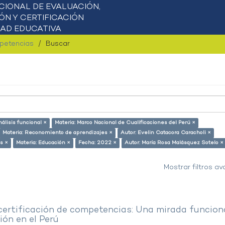
mpetencias
Buscar
nálisis funcional ×
Materia: Marco Nacional de Cualificaciones del Perú ×
Materia: Reconomiento de aprendizajes ×
Autor: Evelin Catacora Caracholi ×
s ×
Materia: Educación ×
Fecha: 2022 ×
Autor: María Rosa Malásquez Sotelo ×
Mostrar filtros a
 certificación de competencias: Una mirada funcion
ón en el Perú