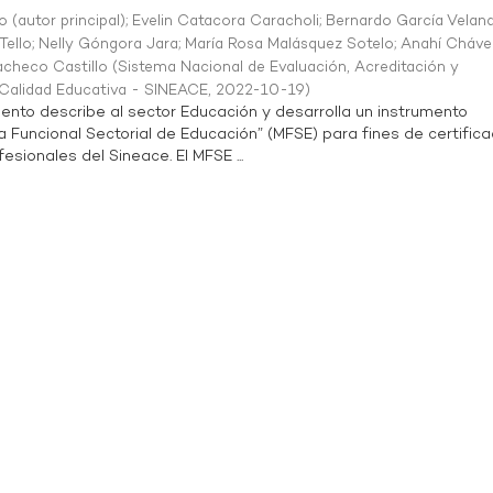
o (autor principal)
;
Evelin Catacora Caracholi
;
Bernardo García Velan
Tello
;
Nelly Góngora Jara
;
María Rosa Malásquez Sotelo
;
Anahí Cháve
acheco Castillo
(
Sistema Nacional de Evaluación, Acreditación y
a Calidad Educativa - SINEACE
,
2022-10-19
)
ento describe al sector Educación y desarrolla un instrumento
Funcional Sectorial de Educación” (MFSE) para fines de certifica
sionales del Sineace. El MFSE ...