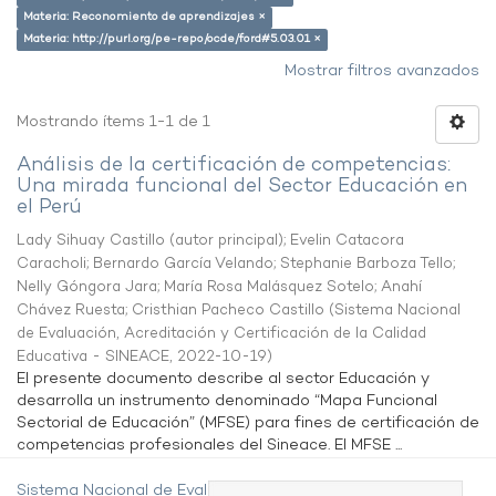
Materia: Reconomiento de aprendizajes ×
Materia: http://purl.org/pe-repo/ocde/ford#5.03.01 ×
Mostrar filtros avanzados
Mostrando ítems 1-1 de 1
Análisis de la certificación de competencias:
Una mirada funcional del Sector Educación en
el Perú
Lady Sihuay Castillo (autor principal)
;
Evelin Catacora
Caracholi
;
Bernardo García Velando
;
Stephanie Barboza Tello
;
Nelly Góngora Jara
;
María Rosa Malásquez Sotelo
;
Anahí
Chávez Ruesta
;
Cristhian Pacheco Castillo
(
Sistema Nacional
de Evaluación, Acreditación y Certificación de la Calidad
Educativa - SINEACE
,
2022-10-19
)
El presente documento describe al sector Educación y
desarrolla un instrumento denominado “Mapa Funcional
Sectorial de Educación” (MFSE) para fines de certificación de
competencias profesionales del Sineace. El MFSE ...
Sistema Nacional de Evaluación,