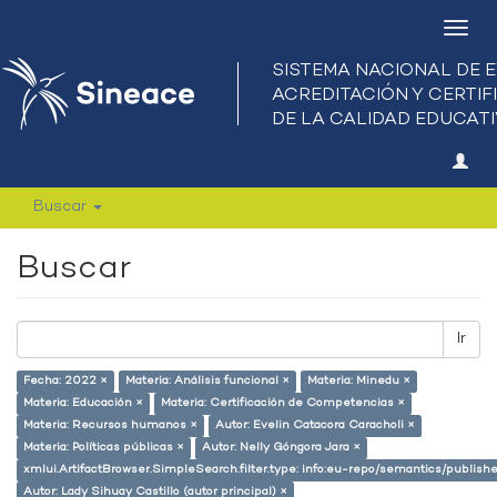
Camb
nave
Buscar
Buscar
Ir
Fecha: 2022 ×
Materia: Análisis funcional ×
Materia: Minedu ×
Materia: Educación ×
Materia: Certificación de Competencias ×
Materia: Recursos humanos ×
Autor: Evelin Catacora Caracholi ×
Materia: Políticas públicas ×
Autor: Nelly Góngora Jara ×
xmlui.ArtifactBrowser.SimpleSearch.filter.type: info:eu-repo/semantics/publish
Autor: Lady Sihuay Castillo (autor principal) ×