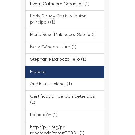
Evelin Catacora Caracholi (1)
Lady Sihuay Castillo (autor
principal) (1)
María Rosa Malásquez Sotelo (1)
Nelly Góngora Jara (1)
Stephanie Barboza Tello (1)
Materia
Análisis funcional (1)
Certificación de Competencias
(1)
Educación (1)
http://purl.org/pe-
repo/ocde/ford#5.03.01 (1)