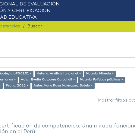
mpetencias
Buscar
o/ocde/ford#5.03.01 ×
Materia: Análisis funcional ×
Materia: Minedu ×
 humanos ×
Autor: Evelin Catacora Caracholi ×
Materia: Políticas públicas ×
×
Fecha: 2022 ×
Autor: María Rosa Malásquez Sotelo ×
Mostrar filtros a
 certificación de competencias: Una mirada funcion
ón en el Perú