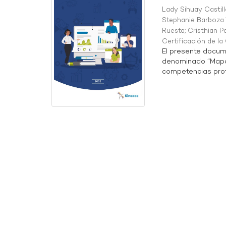
Lady Sihuay Castill
Stephanie Barboza 
Ruesta
;
Cristhian P
Certificación de l
El presente docum
denominado “Mapa 
competencias profe