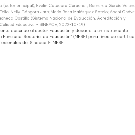
o (autor principal)
;
Evelin Catacora Caracholi
;
Bernardo García Velan
Tello
;
Nelly Góngora Jara
;
María Rosa Malásquez Sotelo
;
Anahí Cháve
acheco Castillo
(
Sistema Nacional de Evaluación, Acreditación y
a Calidad Educativa - SINEACE
,
2022-10-19
)
ento describe al sector Educación y desarrolla un instrumento
Funcional Sectorial de Educación” (MFSE) para fines de certifica
sionales del Sineace. El MFSE ...