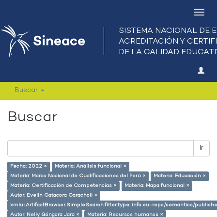
Camb
nave
Buscar
Buscar
Ir
Fecha: 2022 ×
Materia: Análisis funcional ×
Materia: Marco Nacional de Cualificaciones del Perú ×
Materia: Educación ×
Materia: Certificación de Competencias ×
Materia: Mapa funcional ×
Autor: Evelin Catacora Caracholi ×
xmlui.ArtifactBrowser.SimpleSearch.filter.type: info:eu-repo/semantics/publish
Autor: Nelly Góngora Jara ×
Materia: Recursos humanos ×