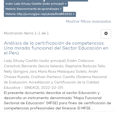
Autor: Lady Sihuay Castillo (autor principal) ×
Materia: Reconomiento de aprendizajes ×
Materia: http://purl.org/pe-repo/ocde/ford#5.03.01 ×
Mostrar filtros avanzados
Mostrando ítems 1-1 de 1
Análisis de la certificación de competencias:
Una mirada funcional del Sector Educación en
el Perú
Lady Sihuay Castillo (autor principal)
;
Evelin Catacora
Caracholi
;
Bernardo García Velando
;
Stephanie Barboza Tello
;
Nelly Góngora Jara
;
María Rosa Malásquez Sotelo
;
Anahí
Chávez Ruesta
;
Cristhian Pacheco Castillo
(
Sistema Nacional
de Evaluación, Acreditación y Certificación de la Calidad
Educativa - SINEACE
,
2022-10-19
)
El presente documento describe al sector Educación y
desarrolla un instrumento denominado “Mapa Funcional
Sectorial de Educación” (MFSE) para fines de certificación de
competencias profesionales del Sineace. El MFSE ...