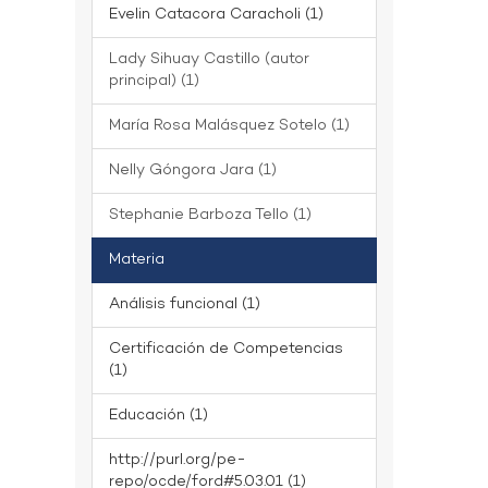
Evelin Catacora Caracholi (1)
Lady Sihuay Castillo (autor
principal) (1)
María Rosa Malásquez Sotelo (1)
Nelly Góngora Jara (1)
Stephanie Barboza Tello (1)
Materia
Análisis funcional (1)
Certificación de Competencias
(1)
Educación (1)
http://purl.org/pe-
repo/ocde/ford#5.03.01 (1)