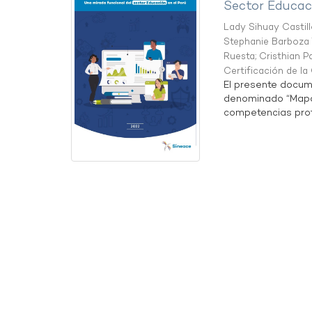
Sector Educaci
Lady Sihuay Castill
Stephanie Barboza 
Ruesta
;
Cristhian P
Certificación de l
El presente docum
denominado “Mapa 
competencias profe