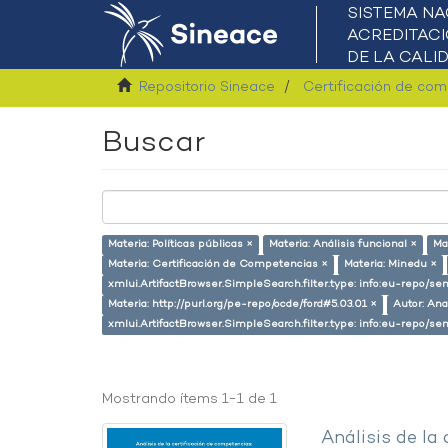
Repositorio Sineace
Certificación de co
Buscar
Materia: Políticas públicas ×
Materia: Análisis funcional ×
Ma
Materia: Certificación de Competencias ×
Materia: Minedu ×
xmlui.ArtifactBrowser.SimpleSearch.filter.type: info:eu-repo/s
Materia: http://purl.org/pe-repo/ocde/ford#5.03.01 ×
Autor: An
xmlui.ArtifactBrowser.SimpleSearch.filter.type: info:eu-repo/
Mostrando ítems 1-1 de 1
Análisis de la