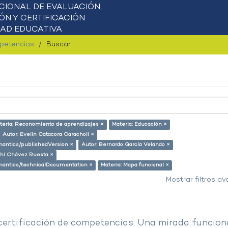
mpetencias
Buscar
teria: Reconomiento de aprendizajes ×
Materia: Educación ×
Autor: Evelin Catacora Caracholi ×
emantics/publishedVersion ×
Autor: Bernardo García Velando ×
ahí Chávez Ruesta ×
semantics/technicalDocumentation ×
Materia: Mapa funcional ×
Mostrar filtros a
 certificación de competencias: Una mirada funcion