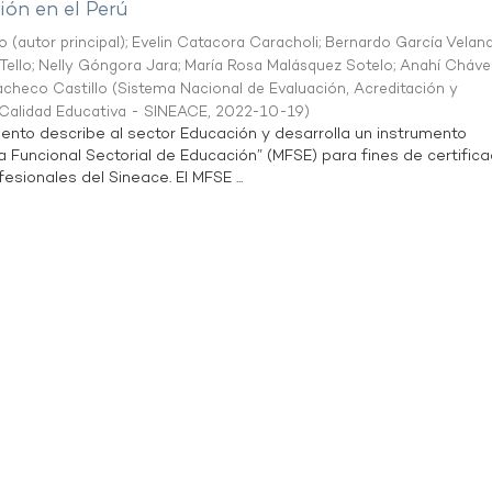
ón en el Perú
o (autor principal)
;
Evelin Catacora Caracholi
;
Bernardo García Velan
Tello
;
Nelly Góngora Jara
;
María Rosa Malásquez Sotelo
;
Anahí Cháve
acheco Castillo
(
Sistema Nacional de Evaluación, Acreditación y
a Calidad Educativa - SINEACE
,
2022-10-19
)
ento describe al sector Educación y desarrolla un instrumento
Funcional Sectorial de Educación” (MFSE) para fines de certifica
sionales del Sineace. El MFSE ...