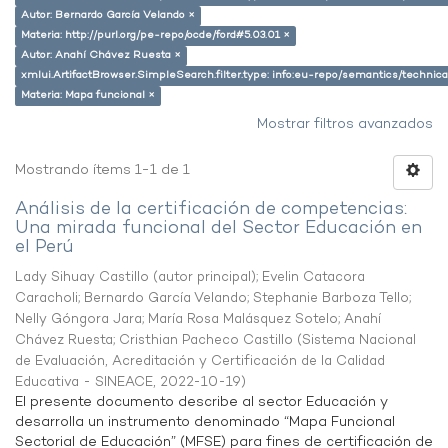
Autor: Bernardo García Velando ×
Materia: http://purl.org/pe-repo/ocde/ford#5.03.01 ×
Autor: Anahí Chávez Ruesta ×
xmlui.ArtifactBrowser.SimpleSearch.filter.type: info:eu-repo/semantics/techni
Materia: Mapa funcional ×
Mostrar filtros avanzados
Mostrando ítems 1-1 de 1
Análisis de la certificación de competencias:
Una mirada funcional del Sector Educación en
el Perú
Lady Sihuay Castillo (autor principal)
;
Evelin Catacora
Caracholi
;
Bernardo García Velando
;
Stephanie Barboza Tello
;
Nelly Góngora Jara
;
María Rosa Malásquez Sotelo
;
Anahí
Chávez Ruesta
;
Cristhian Pacheco Castillo
(
Sistema Nacional
de Evaluación, Acreditación y Certificación de la Calidad
Educativa - SINEACE
,
2022-10-19
)
El presente documento describe al sector Educación y
desarrolla un instrumento denominado “Mapa Funcional
Sectorial de Educación” (MFSE) para fines de certificación de