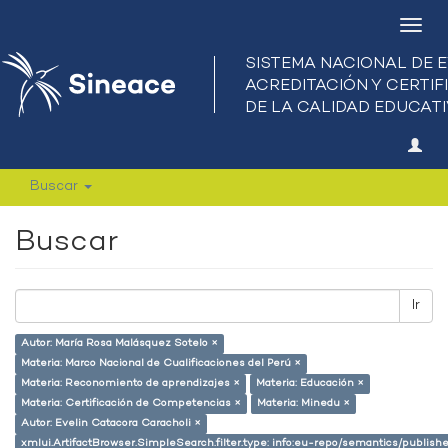
Camb
nave
Buscar
Buscar
Ir
Autor: María Rosa Malásquez Sotelo ×
Materia: Marco Nacional de Cualificaciones del Perú ×
Materia: Reconomiento de aprendizajes ×
Materia: Educación ×
Materia: Certificación de Competencias ×
Materia: Minedu ×
Autor: Evelin Catacora Caracholi ×
xmlui.ArtifactBrowser.SimpleSearch.filter.type: info:eu-repo/semantics/publish