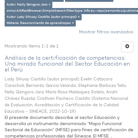
Autor: Nelly Góngora Jara ×
xmlui.ArtifactBrowser.SimpleSearch.filter.type: info:eu-repo/semantics/publish
Autor: Lady Sihuay Castillo (autor principal) ×
Materia: Reconomiento de aprendizajes ×
Mostrar filtros avanzados
Mostrando ítems 1-1 de 1
Análisis de la certificación de competencias:
Una mirada funcional del Sector Educación en
el Perú
Lady Sihuay Castillo (autor principal)
;
Evelin Catacora
Caracholi
;
Bernardo García Velando
;
Stephanie Barboza Tello
;
Nelly Góngora Jara
;
María Rosa Malásquez Sotelo
;
Anahí
Chávez Ruesta
;
Cristhian Pacheco Castillo
(
Sistema Nacional
de Evaluación, Acreditación y Certificación de la Calidad
Educativa - SINEACE
,
2022-10-19
)
El presente documento describe al sector Educación y
desarrolla un instrumento denominado “Mapa Funcional
Sectorial de Educación” (MFSE) para fines de certificación de
competencias profesionales del Sineace. El MFSE ...