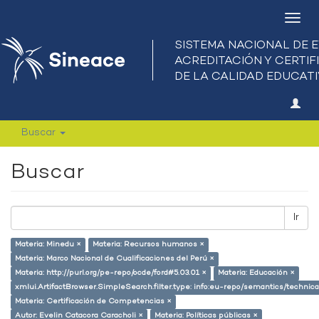
Camb
nave
Buscar
Buscar
Ir
Materia: Minedu ×
Materia: Recursos humanos ×
Materia: Marco Nacional de Cualificaciones del Perú ×
Materia: http://purl.org/pe-repo/ocde/ford#5.03.01 ×
Materia: Educación ×
xmlui.ArtifactBrowser.SimpleSearch.filter.type: info:eu-repo/semantics/techni
Materia: Certificación de Competencias ×
Autor: Evelin Catacora Caracholi ×
Materia: Políticas públicas ×