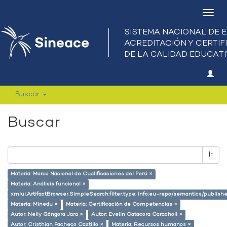
Camb
nave
Buscar
Buscar
Ir
Materia: Marco Nacional de Cualificaciones del Perú ×
Materia: Análisis funcional ×
xmlui.ArtifactBrowser.SimpleSearch.filter.type: info:eu-repo/semantics/publish
Materia: Minedu ×
Materia: Certificación de Competencias ×
Autor: Nelly Góngora Jara ×
Autor: Evelin Catacora Caracholi ×
Autor: Cristhian Pacheco Castillo ×
Materia: Recursos humanos ×