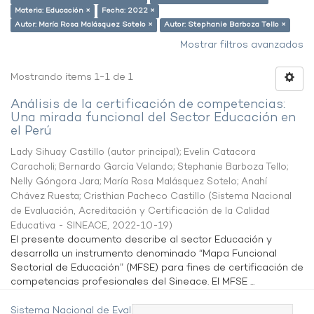
Materia: Educación ×
Fecha: 2022 ×
Autor: María Rosa Malásquez Sotelo ×
Autor: Stephanie Barboza Tello ×
Mostrar filtros avanzados
Mostrando ítems 1-1 de 1
Análisis de la certificación de competencias:
Una mirada funcional del Sector Educación en
el Perú
Lady Sihuay Castillo (autor principal)
;
Evelin Catacora
Caracholi
;
Bernardo García Velando
;
Stephanie Barboza Tello
;
Nelly Góngora Jara
;
María Rosa Malásquez Sotelo
;
Anahí
Chávez Ruesta
;
Cristhian Pacheco Castillo
(
Sistema Nacional
de Evaluación, Acreditación y Certificación de la Calidad
Educativa - SINEACE
,
2022-10-19
)
El presente documento describe al sector Educación y
desarrolla un instrumento denominado “Mapa Funcional
Sectorial de Educación” (MFSE) para fines de certificación de
competencias profesionales del Sineace. El MFSE ...
Sistema Nacional de Evaluación,