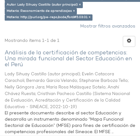
Autor: Lady Sihuay Castillo (autor principal) ×
Materia: Reconomiento de aprendizajes ×
Materia: http://purl.org/pe-repo/ocde/ford#5.03.01 ×
Mostrar filtros avanzados
Mostrando ítems 1-1 de 1
Análisis de la certificación de competencias:
Una mirada funcional del Sector Educación en
el Perú
Lady Sihuay Castillo (autor principal)
;
Evelin Catacora
Caracholi
;
Bernardo García Velando
;
Stephanie Barboza Tello
;
Nelly Góngora Jara
;
María Rosa Malásquez Sotelo
;
Anahí
Chávez Ruesta
;
Cristhian Pacheco Castillo
(
Sistema Nacional
de Evaluación, Acreditación y Certificación de la Calidad
Educativa - SINEACE
,
2022-10-19
)
El presente documento describe al sector Educación y
desarrolla un instrumento denominado “Mapa Funcional
Sectorial de Educación” (MFSE) para fines de certificación de
competencias profesionales del Sineace. El MFSE ...