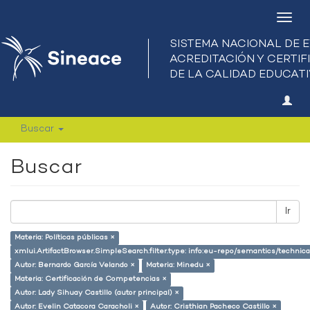
Camb
nave
Buscar
Buscar
Ir
Materia: Políticas públicas ×
xmlui.ArtifactBrowser.SimpleSearch.filter.type: info:eu-repo/semantics/techni
Autor: Bernardo García Velando ×
Materia: Minedu ×
Materia: Certificación de Competencias ×
Autor: Lady Sihuay Castillo (autor principal) ×
Autor: Evelin Catacora Caracholi ×
Autor: Cristhian Pacheco Castillo ×