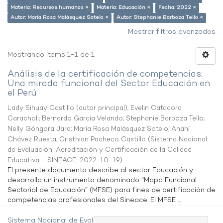
Materia: Recursos humanos ×
Materia: Educación ×
Fecha: 2022 ×
Autor: María Rosa Malásquez Sotelo ×
Autor: Stephanie Barboza Tello ×
Mostrar filtros avanzados
Mostrando ítems 1-1 de 1
Análisis de la certificación de competencias:
Una mirada funcional del Sector Educación en
el Perú
Lady Sihuay Castillo (autor principal)
;
Evelin Catacora
Caracholi
;
Bernardo García Velando
;
Stephanie Barboza Tello
;
Nelly Góngora Jara
;
María Rosa Malásquez Sotelo
;
Anahí
Chávez Ruesta
;
Cristhian Pacheco Castillo
(
Sistema Nacional
de Evaluación, Acreditación y Certificación de la Calidad
Educativa - SINEACE
,
2022-10-19
)
El presente documento describe al sector Educación y
desarrolla un instrumento denominado “Mapa Funcional
Sectorial de Educación” (MFSE) para fines de certificación de
competencias profesionales del Sineace. El MFSE ...
Sistema Nacional de Evaluación,