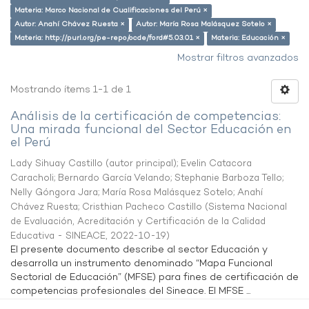
Materia: Marco Nacional de Cualificaciones del Perú ×
Autor: Anahí Chávez Ruesta ×
Autor: María Rosa Malásquez Sotelo ×
Materia: http://purl.org/pe-repo/ocde/ford#5.03.01 ×
Materia: Educación ×
Mostrar filtros avanzados
Mostrando ítems 1-1 de 1
Análisis de la certificación de competencias:
Una mirada funcional del Sector Educación en
el Perú
Lady Sihuay Castillo (autor principal)
;
Evelin Catacora
Caracholi
;
Bernardo García Velando
;
Stephanie Barboza Tello
;
Nelly Góngora Jara
;
María Rosa Malásquez Sotelo
;
Anahí
Chávez Ruesta
;
Cristhian Pacheco Castillo
(
Sistema Nacional
de Evaluación, Acreditación y Certificación de la Calidad
Educativa - SINEACE
,
2022-10-19
)
El presente documento describe al sector Educación y
desarrolla un instrumento denominado “Mapa Funcional
Sectorial de Educación” (MFSE) para fines de certificación de
competencias profesionales del Sineace. El MFSE ...