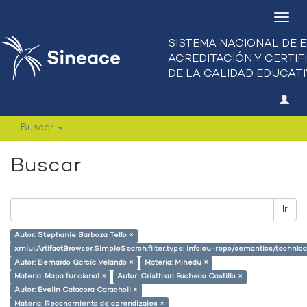
Camb
nave
Buscar
Buscar
Ir
Autor: Stephanie Barboza Tello ×
xmlui.ArtifactBrowser.SimpleSearch.filter.type: info:eu-repo/semantics/techni
Autor: Bernardo García Velando ×
Materia: Minedu ×
Materia: Mapa funcional ×
Autor: Cristhian Pacheco Castillo ×
Autor: Evelin Catacora Caracholi ×
Materia: Reconomiento de aprendizajes ×