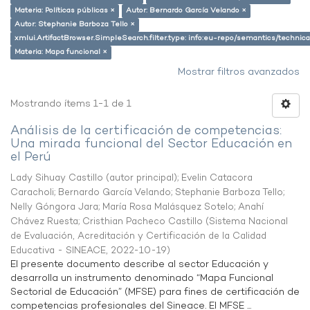
Materia: Políticas públicas ×
Autor: Bernardo García Velando ×
Autor: Stephanie Barboza Tello ×
xmlui.ArtifactBrowser.SimpleSearch.filter.type: info:eu-repo/semantics/techni
Materia: Mapa funcional ×
Mostrar filtros avanzados
Mostrando ítems 1-1 de 1
Análisis de la certificación de competencias:
Una mirada funcional del Sector Educación en
el Perú
Lady Sihuay Castillo (autor principal)
;
Evelin Catacora
Caracholi
;
Bernardo García Velando
;
Stephanie Barboza Tello
;
Nelly Góngora Jara
;
María Rosa Malásquez Sotelo
;
Anahí
Chávez Ruesta
;
Cristhian Pacheco Castillo
(
Sistema Nacional
de Evaluación, Acreditación y Certificación de la Calidad
Educativa - SINEACE
,
2022-10-19
)
El presente documento describe al sector Educación y
desarrolla un instrumento denominado “Mapa Funcional
Sectorial de Educación” (MFSE) para fines de certificación de
competencias profesionales del Sineace. El MFSE ...