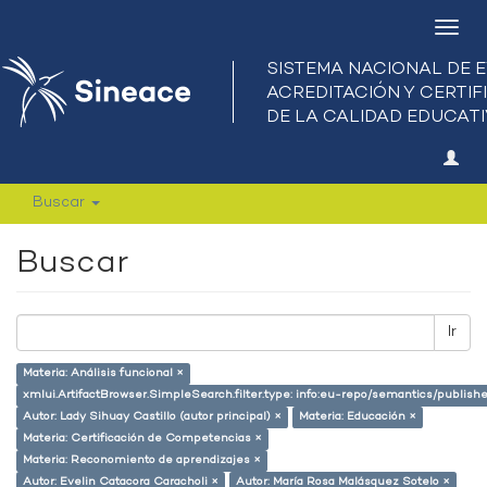
Camb
nave
Buscar
Buscar
Ir
Materia: Análisis funcional ×
xmlui.ArtifactBrowser.SimpleSearch.filter.type: info:eu-repo/semantics/publish
Autor: Lady Sihuay Castillo (autor principal) ×
Materia: Educación ×
Materia: Certificación de Competencias ×
Materia: Reconomiento de aprendizajes ×
Autor: Evelin Catacora Caracholi ×
Autor: María Rosa Malásquez Sotelo ×